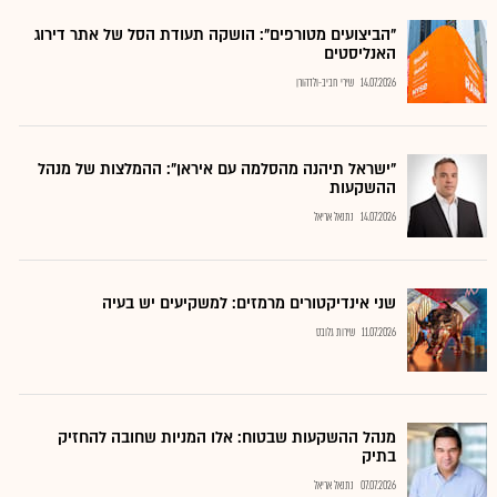
"הביצועים מטורפים": הושקה תעודת הסל של אתר דירוג
האנליסטים
14.07.2026
שירי חביב-ולדהורן
"ישראל תיהנה מהסלמה עם איראן": ההמלצות של מנהל
ההשקעות
14.07.2026
נתנאל אריאל
שני אינדיקטורים מרמזים: למשקיעים יש בעיה
11.07.2026
שירות גלובס
מנהל ההשקעות שבטוח: אלו המניות שחובה להחזיק
בתיק
07.07.2026
נתנאל אריאל