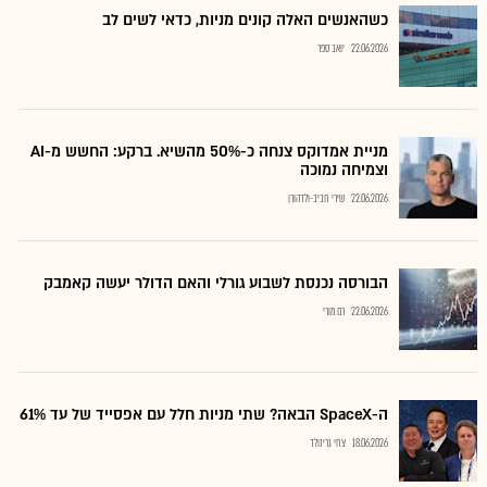
כשהאנשים האלה קונים מניות, כדאי לשים לב
22.06.2026
יואב ספר
מניית אמדוקס צנחה כ-50% מהשיא. ברקע: החשש מ-AI
וצמיחה נמוכה
22.06.2026
שירי חביב-ולדהורן
הבורסה נכנסת לשבוע גורלי והאם הדולר יעשה קאמבק
22.06.2026
רם מורי
ה-SpaceX הבאה? שתי מניות חלל עם אפסייד של עד 61%
18.06.2026
צחי גרינולד