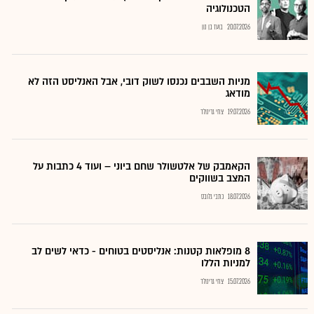
הטכנולוגיה
20.07.2026
בועז בן נון
מניות השבבים נכנסו לשוק דובי, אבל האנליסט הזה לא
מודאג
19.07.2026
צחי גרינולד
הקאמבק של אלטשולר שחם ביוני – ועוד 4 כתבות על
המצב בשווקים
18.07.2026
כתבי גלובס
8 מופלאות קטנות: אנליסטים בטוחים - כדאי לשים לב
למניות הללו
15.07.2026
צחי גרינולד