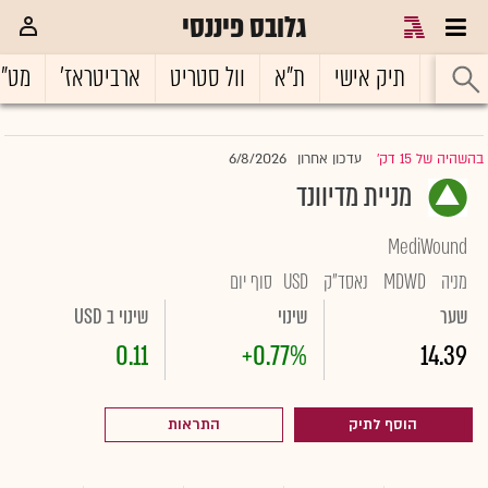
גלובס פיננסי
ראשי
תיק אישי
ת"א
וול סטריט
ארביטראז'
מט"
6/8/2026
בהשהיה של 15 דק'
עדכון אחרון
|
מניית מדיוונד
MediWound
מניה
MDWD
נאסד"ק
USD
סוף יום
שער
שינוי
שינוי ב USD
0.11
+0.77%
14.39
הוסף לתיק
התראות