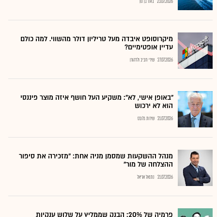
23.07.2026
בועז בן נון
מיקרוסופט איבדה מעל טריליון דולר מהשווי. למה כולם
עדיין אופטימיים?
27.07.2026
שירי חביב ולדהורן
"באופן אישי, לא": משקיע העל חושף איזה מוצר פיננסי
הוא לא ירכוש
21.07.2026
שירות גלובס
מנהל ההשקעות שמסמן מניה אחת: "מזכירה את סיפור
ההצלחה של מור"
21.07.2026
נתנאל אריאל
פרמיה של 20%: הבנק שממליץ על שלוש ענקיות