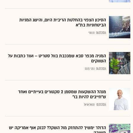
הסיכון הצפוי בהחלטת הריבית היום, והישג המניות
הביטחוניות בת"א
06.07.2026
רם מורי
המניה מכפר סבא שמככבת בוול סטריט – ועוד כתבות על
השווקים
04.07.2026
כתבי גלובס
מנהל ההשקעות שמסמן 2 סקטורים בעייתיים ואחד
ש"חייבים להיות בו"
01.07.2026
נתנאל אריאל
הדולר ימשיך להתחזק מול השקל? לבנק אוף אמריקה יש
תשובה