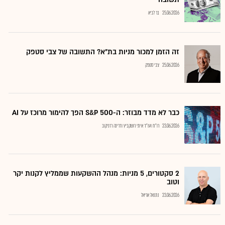
25.06.2026
בר לביא
זה הזמן למכור מניות בת"א? התשובה של צבי סטפק
25.06.2026
צבי סטפק
כבר לא מדד מבוזר: ה-S&P 500 הפך להימור מרוכז על AI
23.06.2026
רו"ח ועו"ד איתי רושקביץ ודרינה רזניקוב
2 סקטורים, 5 מניות: מנהל ההשקעות שממליץ לקנות יקר
וטוב
23.06.2026
נתנאל אריאל