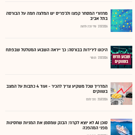
מחזורי המסחר קפצו ולג'פריס יש המלצה חמה על הבורסה
בתל אביב
27.07.2026
שירי חביב-ולדהורן
היכונו לירידות בבורסה: כך ייראה השבוע המטלטל שבפתח
27.07.2026
רם מורי
המדריך שכל משקיע צריך להכיר - ועוד 4 כתבות על המצב
בשווקים
25.07.2026
כתבי גלובס
סוכן AI לא יוצא לקרוז: הבנק שמסמן את המניות שחסינות
מפני המהפכה