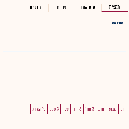
תמצית
עסקאות
פורום
חדשות
השוואה
יום
שבוע
חודש
3 חוד'
6 חוד'
שנה
3 שנים
כל המידע