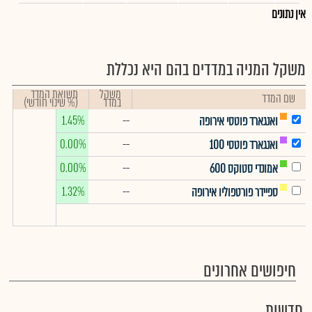
אין נתונים
משקל המניה במדדים בהם היא נכללת
משקל
תשואת המדד
שם המדד
במדד
(% שינוי חודשי)
1.45%
--
ואנגארד פוטסי אירופה
0.00%
--
ואנגארד פוטסי 100
0.00%
--
אמונדי סטוקס 600
1.32%
--
ספיידר פורטפוליו אירופה
חיפושים אחרונים
חדשות