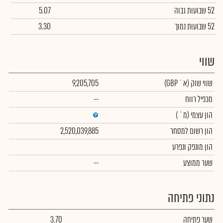
52 שבועות גבוה
5.07
52 שבועות נמוך
3.30
שווי
שווי שוק
(א` GBP)
9,205,705
מכפיל רווח
--
הון עצמי
(מ` )
הון רשום למסחר
2,520,039,885
הון מונפק ונפרע
שער ממוצע
--
נתוני פתיחה
שער פתיחה
3.70