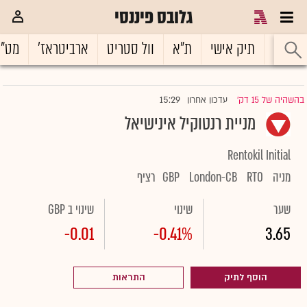
גלובס פיננסי
ראשי
תיק אישי
ת"א
וול סטריט
ארביטראז'
מט"
15:29
בהשהיה של 15 דק'
עדכון אחרון
|
מניית רנטוקיל אינישיאל
Rentokil Initial
מניה
RTO
London-CB
GBP
רציף
שער
שינוי
שינוי ב GBP
-0.01
-0.41%
3.65
הוסף לתיק
התראות