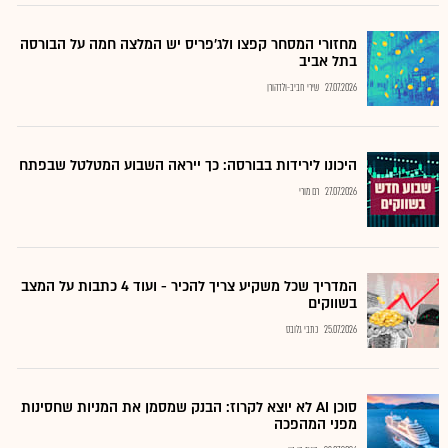
מחזורי המסחר קפצו ולג'פריס יש המלצה חמה על הבורסה
בתל אביב
27.07.2026
שירי חביב-ולדהורן
היכונו לירידות בבורסה: כך ייראה השבוע המטלטל שבפתח
27.07.2026
רם מורי
המדריך שכל משקיע צריך להכיר - ועוד 4 כתבות על המצב
בשווקים
25.07.2026
כתבי גלובס
סוכן AI לא יוצא לקרוז: הבנק שמסמן את המניות שחסינות
מפני המהפכה