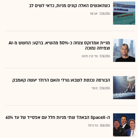
כשהאנשים האלה קונים מניות, כדאי לשים לב
22.06.2026
יואב ספר
מניית אמדוקס צנחה כ-50% מהשיא. ברקע: החשש מ-AI
וצמיחה נמוכה
22.06.2026
שירי חביב-ולדהורן
הבורסה נכנסת לשבוע גורלי והאם הדולר יעשה קאמבק
22.06.2026
רם מורי
ה-SpaceX הבאה? שתי מניות חלל עם אפסייד של עד 61%
18.06.2026
צחי גרינולד