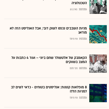
הטכנולוגיה
20.07.2026
בועז בן נון
מניות השבבים נכנסו לשוק דובי, אבל האנליסט הזה לא
מודאג
19.07.2026
צחי גרינולד
הקאמבק של אלטשולר שחם ביוני – ועוד 4 כתבות על
המצב בשווקים
18.07.2026
כתבי גלובס
8 מופלאות קטנות: אנליסטים בטוחים - כדאי לשים לב
למניות הללו
15.07.2026
צחי גרינולד