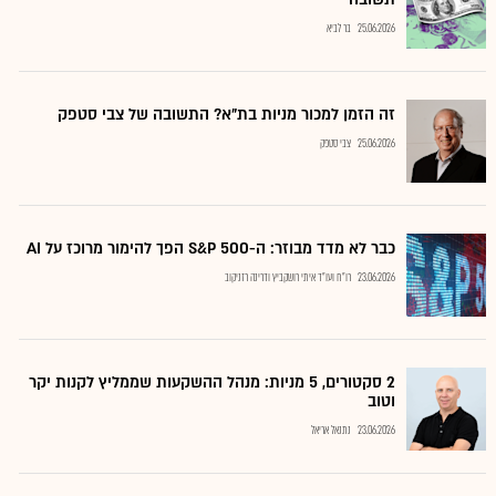
25.06.2026
בר לביא
זה הזמן למכור מניות בת"א? התשובה של צבי סטפק
25.06.2026
צבי סטפק
כבר לא מדד מבוזר: ה-S&P 500 הפך להימור מרוכז על AI
23.06.2026
רו"ח ועו"ד איתי רושקביץ ודרינה רזניקוב
2 סקטורים, 5 מניות: מנהל ההשקעות שממליץ לקנות יקר
וטוב
23.06.2026
נתנאל אריאל