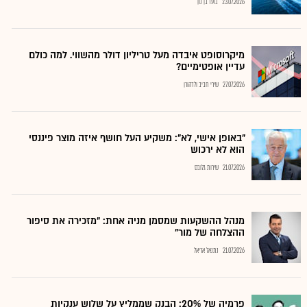
23.07.2026
בועז בן נון
מיקרוסופט איבדה מעל טריליון דולר מהשווי. למה כולם
עדיין אופטימיים?
27.07.2026
שירי חביב ולדהורן
"באופן אישי, לא": משקיע העל חושף איזה מוצר פיננסי
הוא לא ירכוש
21.07.2026
שירות גלובס
מנהל ההשקעות שמסמן מניה אחת: "מזכירה את סיפור
ההצלחה של מור"
21.07.2026
נתנאל אריאל
פרמיה של 20%: הבנק שממליץ על שלוש ענקיות