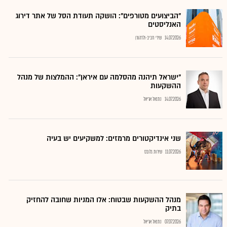
"הביצועים מטורפים": הושקה תעודת הסל של אתר דירוג
האנליסטים
14.07.2026
שירי חביב-ולדהורן
"ישראל תיהנה מהסלמה עם איראן": ההמלצות של מנהל
ההשקעות
14.07.2026
נתנאל אריאל
שני אינדיקטורים מרמזים: למשקיעים יש בעיה
11.07.2026
שירות גלובס
מנהל ההשקעות שבטוח: אלו המניות שחובה להחזיק
בתיק
07.07.2026
נתנאל אריאל