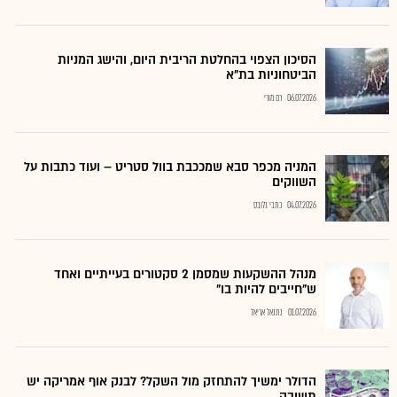
הסיכון הצפוי בהחלטת הריבית היום, והישג המניות
הביטחוניות בת"א
06.07.2026
רם מורי
המניה מכפר סבא שמככבת בוול סטריט – ועוד כתבות על
השווקים
04.07.2026
כתבי גלובס
מנהל ההשקעות שמסמן 2 סקטורים בעייתיים ואחד
ש"חייבים להיות בו"
01.07.2026
נתנאל אריאל
הדולר ימשיך להתחזק מול השקל? לבנק אוף אמריקה יש
תשובה