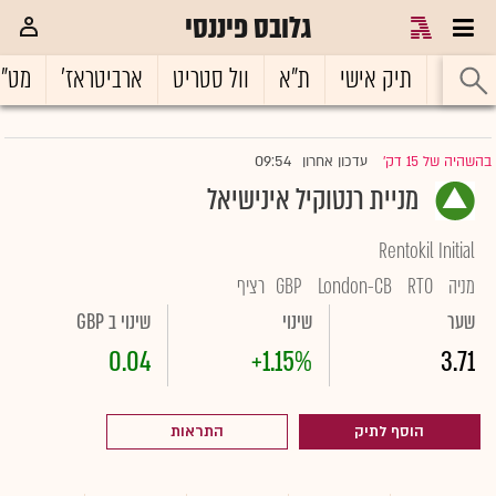
גלובס פיננסי
ראשי
תיק אישי
ת"א
וול סטריט
ארביטראז'
מט"
09:54
בהשהיה של 15 דק'
עדכון אחרון
|
מניית רנטוקיל אינישיאל
Rentokil Initial
מניה
RTO
London-CB
GBP
רציף
שער
שינוי
שינוי ב GBP
0.04
+1.15%
3.71
הוסף לתיק
התראות