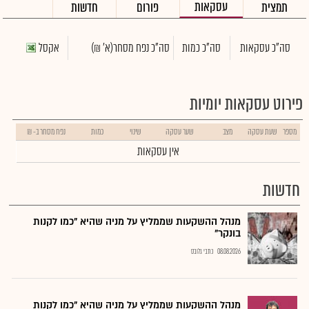
עסקאות
תמצית
פורום
חדשות
סה"כ עסקאות
סה"כ כמות
סה"כ נפח מסחר
(א' ₪)
אקסל
פירוט עסקאות יומיות
מספר
שעת עסקה
מצב
שער עסקה
שינוי
כמות
נפח מסחר ב- ₪
אין עסקאות
חדשות
מנהל ההשקעות שממליץ על מניה שהיא "כמו לקנות
בונקר"
08.08.2026
כתבי גלובס
מנהל ההשקעות שממליץ על מניה שהיא "כמו לקנות