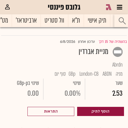
גלובס פיננסי
ראשי
תיק אישי
ת"א
וול סטריט
ארביטראז'
מט"
6/8/2026
בהשהיה של 15 דק'
עדכון אחרון
|
מניית אברדין
Abrdn
מניה
ABDN
London-CB
GBp
סוף יום
שער
שינוי
שינוי בGBp-p
0.00
0.00%
2.53
הוסף לתיק
התראות