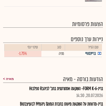
הצעות פרסומיות
ניירות ערך נוספים
שם הנייר
סוג
שינוי יומי
בריינסוויי
מניה
-1.75%
הודעות בורסה - מאיה
מאיה
ברינ-FORM K-6- השקעה אסטרטגית בחב' לביהבR טפלבוH
20.07.2026, 14:30
ברינ-מדווחת על השקעת מיעוט בחברת המץןS ףהמיM לבעןיצבטוB