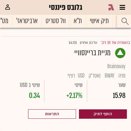
גלובס פיננסי
ראשי
תיק אישי
ת"א
וול סטריט
ארביטראז'
מט"
14:01
בהשהיה של 15 דק'
עדכון אחרון
|
מניית בריינסוויי
Brainsway
מניה
BWAY
נאסד"ק
USD
רציף
שער
שינוי
שינוי ב USD
0.34
+2.17%
15.98
הוסף לתיק
התראות