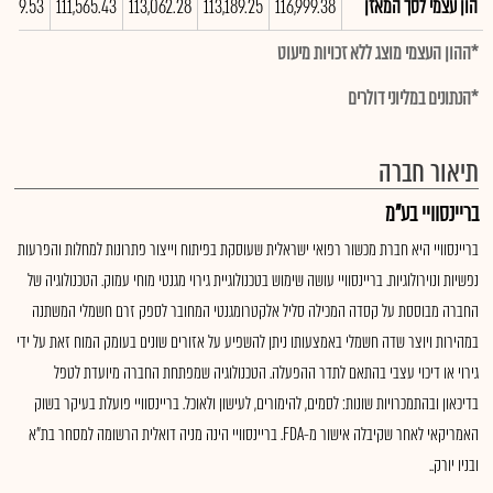
הון עצמי לסך המאזן
116,999.38
113,189.25
113,062.28
111,565.43
,199.53
*ההון העצמי מוצג ללא זכויות מיעוט
*הנתונים במליוני דולרים
תיאור חברה
בריינסוויי בע"מ
בריינסוויי היא חברת מכשור רפואי ישראלית שעוסקת בפיתוח וייצור פתרונות למחלות והפרעות
נפשיות ונוירולוגיות. בריינסוויי עושה שימוש בטכנולוגיית גירוי מגנטי מוחי עמוק. הטכנולוגיה של
החברה מבוססת על קסדה המכילה סליל אלקטרומגנטי המחובר לספק זרם חשמלי המשתנה
במהירות ויוצר שדה חשמלי באמצעותו ניתן להשפיע על אזורים שונים בעומק המוח זאת על ידי
גירוי או דיכוי עצבי בהתאם לתדר ההפעלה. הטכנולוגיה שמפתחת החברה מיועדת לטפל
בדיכאון ובהתמכרויות שונות: לסמים, להימורים, לעישון ולאוכל. בריינסוויי פועלת בעיקר בשוק
האמריקאי לאחר שקיבלה אישור מ-FDA. בריינסוויי הינה מניה דואלית הרשומה למסחר בת"א
ובניו יורק..