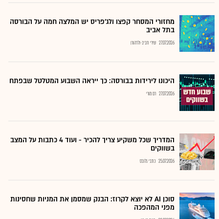
מחזורי המסחר קפצו ולג'פריס יש המלצה חמה על הבורסה
בתל אביב
27.07.2026
שירי חביב-ולדהורן
היכונו לירידות בבורסה: כך ייראה השבוע המטלטל שבפתח
27.07.2026
רם מורי
המדריך שכל משקיע צריך להכיר - ועוד 4 כתבות על המצב
בשווקים
25.07.2026
כתבי גלובס
סוכן AI לא יוצא לקרוז: הבנק שמסמן את המניות שחסינות
מפני המהפכה