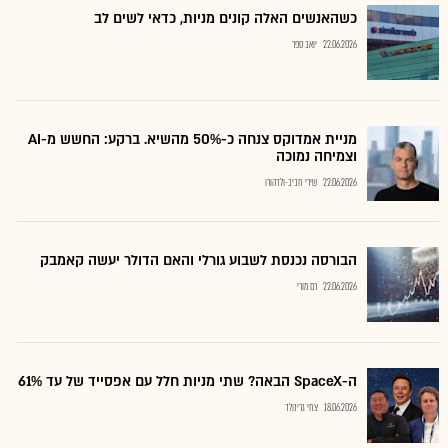
כשהאנשים האלה קונים מניות, כדאי לשים לב
22.06.2026
יואב ספר
מניית אמדוקס צנחה כ-50% מהשיא. ברקע: החשש מ-AI
וצמיחה נמוכה
22.06.2026
שירי חביב-ולדהורן
הבורסה נכנסת לשבוע גורלי והאם הדולר יעשה קאמבק
22.06.2026
רם מורי
ה-SpaceX הבאה? שתי מניות חלל עם אפסייד של עד 61%
18.06.2026
צחי גרינולד