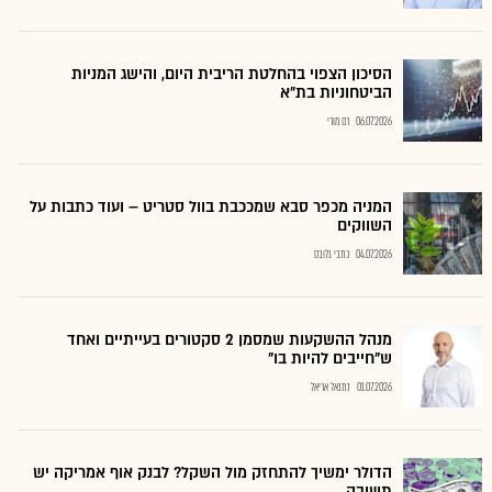
הסיכון הצפוי בהחלטת הריבית היום, והישג המניות
הביטחוניות בת"א
06.07.2026
רם מורי
המניה מכפר סבא שמככבת בוול סטריט – ועוד כתבות על
השווקים
04.07.2026
כתבי גלובס
מנהל ההשקעות שמסמן 2 סקטורים בעייתיים ואחד
ש"חייבים להיות בו"
01.07.2026
נתנאל אריאל
הדולר ימשיך להתחזק מול השקל? לבנק אוף אמריקה יש
תשובה