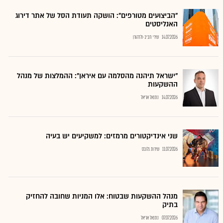
"הביצועים מטורפים": הושקה תעודת הסל של אתר דירוג
האנליסטים
14.07.2026
שירי חביב-ולדהורן
"ישראל תיהנה מהסלמה עם איראן": ההמלצות של מנהל
ההשקעות
14.07.2026
נתנאל אריאל
שני אינדיקטורים מרמזים: למשקיעים יש בעיה
11.07.2026
שירות גלובס
מנהל ההשקעות שבטוח: אלו המניות שחובה להחזיק
בתיק
07.07.2026
נתנאל אריאל