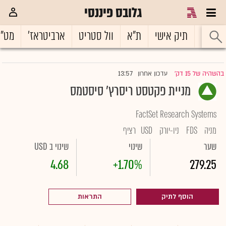
גלובס פיננסי
ראשי
תיק אישי
ת"א
וול סטריט
ארביטראז'
מט"
13:57
בהשהיה של 15 דק'
עדכון אחרון
|
מניית פקטסט ריסרץ' סיסטמס
FactSet Research Systems
מניה
FDS
ניו-יורק
USD
רציף
שער
שינוי
שינוי ב USD
4.68
+1.70%
279.25
הוסף לתיק
התראות