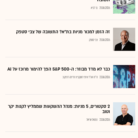
25.06.2026
בר לביא
זה הזמן למכור מניות בת"א? התשובה של צבי סטפק
25.06.2026
צבי סטפק
כבר לא מדד מבוזר: ה-S&P 500 הפך להימור מרוכז על AI
23.06.2026
רו"ח ועו"ד איתי רושקביץ ודרינה רזניקוב
2 סקטורים, 5 מניות: מנהל ההשקעות שממליץ לקנות יקר
וטוב
23.06.2026
נתנאל אריאל