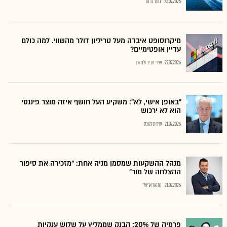
23.07.2026
בועז בן נון
מיקרוסופט איבדה מעל טריליון דולר מהשווי. למה כולם
עדיין אופטימיים?
27.07.2026
שירי חביב ולדהורן
"באופן אישי, לא": משקיע העל חושף איזה מוצר פיננסי
הוא לא ירכוש
21.07.2026
שירות גלובס
מנהל ההשקעות שמסמן מניה אחת: "מזכירה את סיפור
ההצלחה של מור"
21.07.2026
נתנאל אריאל
פרמיה של 20%: הבנק שממליץ על שלוש ענקיות