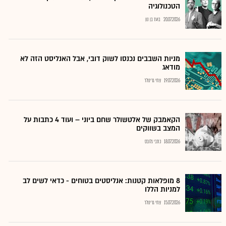
הטכנולוגיה
20.07.2026
בועז בן נון
מניות השבבים נכנסו לשוק דובי, אבל האנליסט הזה לא
מודאג
19.07.2026
צחי גרינולד
הקאמבק של אלטשולר שחם ביוני – ועוד 4 כתבות על
המצב בשווקים
18.07.2026
כתבי גלובס
8 מופלאות קטנות: אנליסטים בטוחים - כדאי לשים לב
למניות הללו
15.07.2026
צחי גרינולד