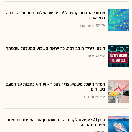
מחזורי המסחר קפצו ולג'פריס יש המלצה חמה על הבורסה
בתל אביב
27.07.2026
שירי חביב-ולדהורן
היכונו לירידות בבורסה: כך ייראה השבוע המטלטל שבפתח
27.07.2026
רם מורי
המדריך שכל משקיע צריך להכיר - ועוד 4 כתבות על המצב
בשווקים
25.07.2026
כתבי גלובס
סוכן AI לא יוצא לקרוז: הבנק שמסמן את המניות שחסינות
מפני המהפכה