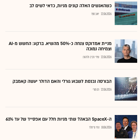
כשהאנשים האלה קונים מניות, כדאי לשים לב
22.06.2026
יואב ספר
מניית אמדוקס צנחה כ-50% מהשיא. ברקע: החשש מ-AI
וצמיחה נמוכה
22.06.2026
שירי חביב-ולדהורן
הבורסה נכנסת לשבוע גורלי והאם הדולר יעשה קאמבק
22.06.2026
רם מורי
ה-SpaceX הבאה? שתי מניות חלל עם אפסייד של עד 61%
18.06.2026
צחי גרינולד