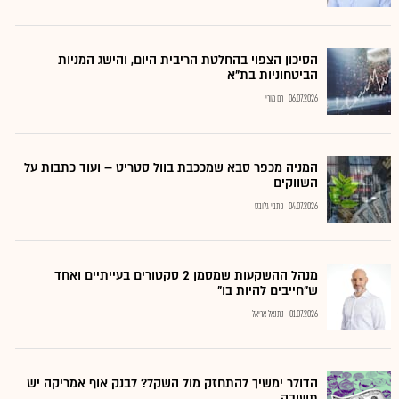
הסיכון הצפוי בהחלטת הריבית היום, והישג המניות
הביטחוניות בת"א
06.07.2026
רם מורי
המניה מכפר סבא שמככבת בוול סטריט – ועוד כתבות על
השווקים
04.07.2026
כתבי גלובס
מנהל ההשקעות שמסמן 2 סקטורים בעייתיים ואחד
ש"חייבים להיות בו"
01.07.2026
נתנאל אריאל
הדולר ימשיך להתחזק מול השקל? לבנק אוף אמריקה יש
תשובה