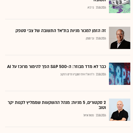
25.06.2026
בר לביא
זה הזמן למכור מניות בת"א? התשובה של צבי סטפק
25.06.2026
צבי סטפק
כבר לא מדד מבוזר: ה-S&P 500 הפך להימור מרוכז על AI
23.06.2026
רו"ח ועו"ד איתי רושקביץ ודרינה רזניקוב
2 סקטורים, 5 מניות: מנהל ההשקעות שממליץ לקנות יקר
וטוב
23.06.2026
נתנאל אריאל