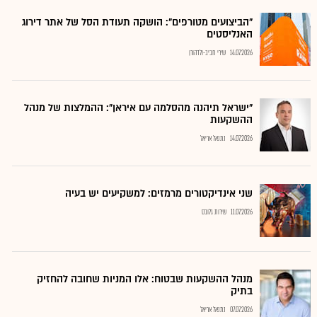
"הביצועים מטורפים": הושקה תעודת הסל של אתר דירוג
האנליסטים
14.07.2026
שירי חביב-ולדהורן
"ישראל תיהנה מהסלמה עם איראן": ההמלצות של מנהל
ההשקעות
14.07.2026
נתנאל אריאל
שני אינדיקטורים מרמזים: למשקיעים יש בעיה
11.07.2026
שירות גלובס
מנהל ההשקעות שבטוח: אלו המניות שחובה להחזיק
בתיק
07.07.2026
נתנאל אריאל