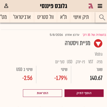
גלובס פיננסי
ראשי
תיק אישי
ת"א
וול סטריט
ארביטראז'
מט"
5/8/2026
בהשהיה של 15 דק'
עדכון אחרון
|
מניית ויסטרה
Vistra
מניה
VST
ניו-יורק
USD
סוף יום
שער
שינוי
שינוי ב USD
-2.56
-1.79%
140.67
הוסף לתיק
התראות