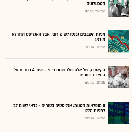
הטכנולוגיה
20.07.2026
בועז בן נון
מניות השבבים נכנסו לשוק דובי, אבל האנליסט הזה לא
מודאג
19.07.2026
צחי גרינולד
הקאמבק של אלטשולר שחם ביוני – ועוד 4 כתבות על
המצב בשווקים
18.07.2026
כתבי גלובס
8 מופלאות קטנות: אנליסטים בטוחים - כדאי לשים לב
למניות הללו
15.07.2026
צחי גרינולד