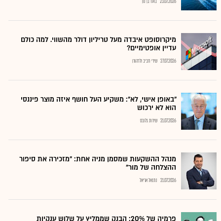
23.07.2026
בועז בן נון
מיקרוסופט איבדה מעל טריליון דולר מהשווי. למה כולם
עדיין אופטימיים?
27.07.2026
שירי חביב ולדהורן
"באופן אישי, לא": משקיע העל חושף איזה מוצר פיננסי
הוא לא ירכוש
21.07.2026
שירות גלובס
מנהל ההשקעות שמסמן מניה אחת: "מזכירה את סיפור
ההצלחה של מור"
21.07.2026
נתנאל אריאל
פרמיה של 20%: הבנק שממליץ על שלוש ענקיות