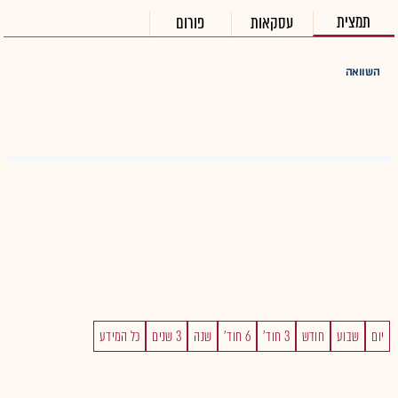
תמצית
עסקאות
פורום
השוואה
יום
שבוע
חודש
3 חוד'
6 חוד'
שנה
3 שנים
כל המידע