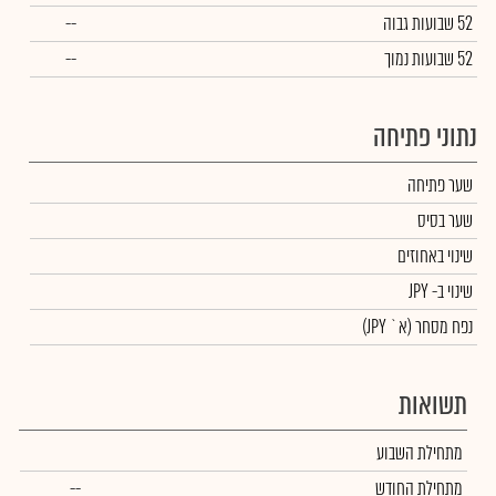
52 שבועות גבוה
--
52 שבועות נמוך
--
נתוני פתיחה
שער פתיחה
שער בסיס
שינוי באחוזים
שינוי
ב- JPY
נפח מסחר
(א` JPY)
תשואות
מתחילת השבוע
מתחילת החודש
--