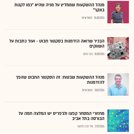
מנהל ההשקעות שממליץ על מניה שהיא "כמו לקנות
בונקר"
04.08.2026
נתנאל אריאל
הבכיר שרואה הזדמנות בסקטור חבוט - ועוד כתבות על
השווקים
01.08.2026
כתבי גלובס
מנהל ההשקעות שבטוח: זה הסקטור החבוט שהפך
להזדמנות
28.07.2026
נתנאל אריאל
מחזורי המסחר קפצו ולג'פריס יש המלצה חמה על
הבורסה בתל אביב
27.07.2026
שירי חביב-ולדהורן