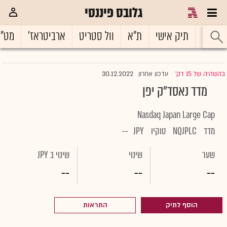
גלובס פיננסי
ראשי
תיק אישי
ת"א
וול סטריט
ארביטראז'
מט"
30.12.2022
בהשהיה של 15 דק'
עדכון אחרון
|
מדד נאסד"ק יפן
Nasdaq Japan Large Cap
מדד
NQJPLC
טוקיו
JPY
--
שער
שינוי
שינוי ב JPY
--
--
--
הוסף לתיק
התראות