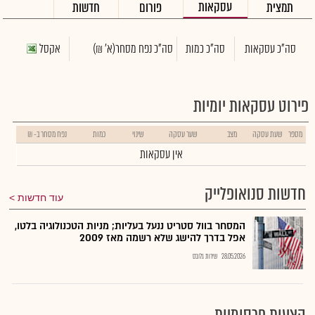
עסקאות
תמצית
פורום
חדשות
סה"כ עסקאות
סה"כ כמות
סה"כ נפח מסחר
(א' ₪)
אקסל
פירוט עסקאות יומיות
מספר
שעת עסקה
מצב
שער עסקה
שינוי
כמות
נפח מסחר ב- ₪
אין עסקאות
חדשות סנואופלייק
עוד חדשות
המסחר בוול סטריט ננעל בעליות; מניות הטכנולוגיה בלטו,
אפל בדרך להישג שלא רשמה מאז 2009
28.05.2026
שירות גלובס