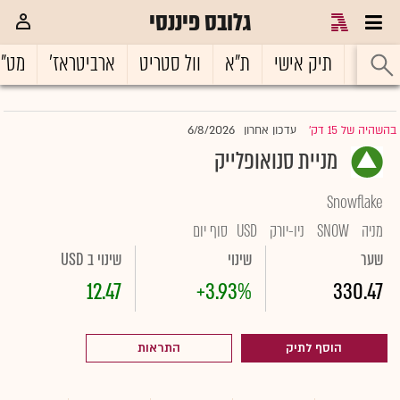
גלובס פיננסי
ראשי
תיק אישי
ת"א
וול סטריט
ארביטראז'
מט"
6/8/2026
בהשהיה של 15 דק'
עדכון אחרון
|
מניית סנואופלייק
Snowflake
מניה
SNOW
ניו-יורק
USD
סוף יום
שער
שינוי
שינוי ב USD
12.47
+3.93%
330.47
הוסף לתיק
התראות