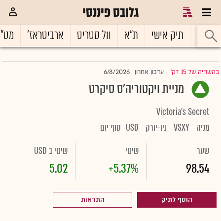
גלובס פיננסי
ראשי
תיק אישי
ת"א
וול סטריט
ארביטראז'
מט"
6/8/2026
בהשהיה של 15 דק'
עדכון אחרון
|
מניית ויקטוריה'ס סיקרט
Victoria's Secret
מניה
VSXY
ניו-יורק
USD
סוף יום
שער
שינוי
שינוי ב USD
5.02
+5.37%
98.54
הוסף לתיק
התראות