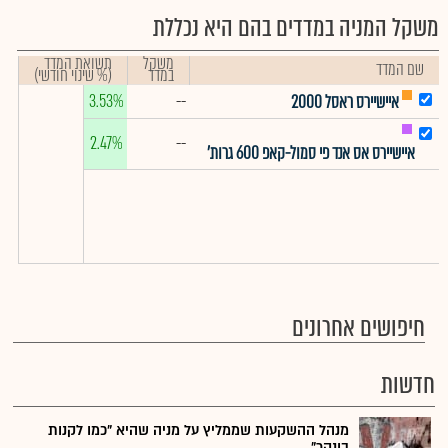
משקל המניה במדדים בהם היא נכללת
משקל
תשואת המדד
שם המדד
במדד
(% שינוי חודשי)
3.53%
--
איישיירס ראסל 2000
2.47%
--
איישיירס אס אנד פי סמול-קאפ 600 גרות'
חיפושים אחרונים
חדשות
מנהל ההשקעות שממליץ על מניה שהיא "כמו לקנות
בונקר"