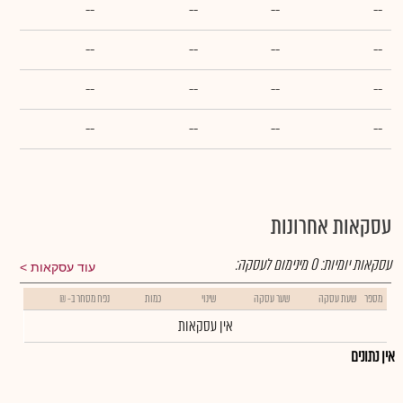
--
--
--
--
--
--
--
--
--
--
--
--
--
--
--
--
עסקאות אחרונות
עסקאות יומיות:
0
מינימום לעסקה:
עוד עסקאות
מספר
שעת עסקה
שער עסקה
שינוי
כמות
נפח מסחר ב- ₪
אין עסקאות
אין נתונים