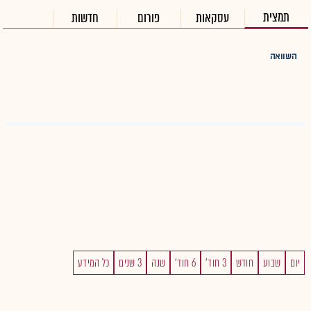
תמצית
עסקאות
פורום
חדשות
השוואה
יום
שבוע
חודש
3 חוד'
6 חוד'
שנה
3 שנים
כל המידע