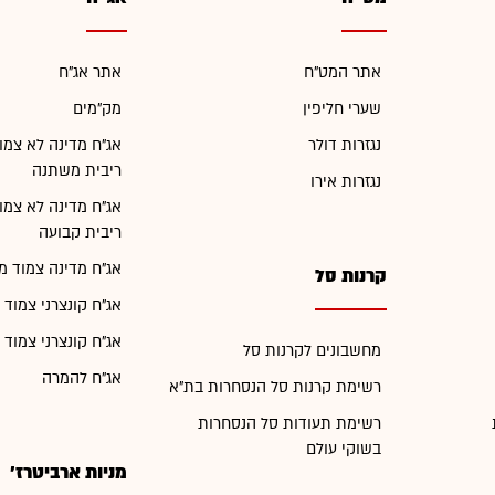
אתר המט"ח
אתר אג"ח
שערי חליפין
מק"מים
נגזרות דולר
אג"ח מדינה לא צמו
ריבית משתנה
נגזרות אירו
אג"ח מדינה לא צמו
ריבית קבועה
אג"ח מדינה צמוד מ
קרנות סל
אג"ח קונצרני צמוד 
אג"ח קונצרני צמוד 
מחשבונים לקרנות סל
אג"ח להמרה
רשימת קרנות סל הנסחרות בת"א
רשימת תעודות סל הנסחרות
בשוקי עולם
מניות ארביטרז'