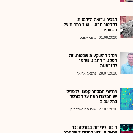
הבכיר שרואה הזדמנות
בסקטור חבוט - ועוד כתבות על
השווקים
01.08.2026
כתבי גלובס
מנהל ההשקעות שבטוח: זה
הסקטור החבוט שהפך
להזדמנות
28.07.2026
נתנאל אריאל
מחזורי המסחר קפצו ולג'פריס
יש המלצה חמה על הבורסה
בתל אביב
27.07.2026
שירי חביב-ולדהורן
היכונו לירידות בבורסה: כך
ייראה השבוע המטלטל שבפתח