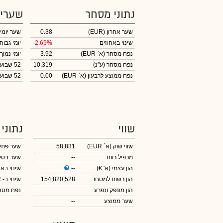
נתוני מסחר
שערי
שער אחרון
(EUR)
0.38
שער יומי
שינוי באחוזים
-2.69%
יומי גבוה
נפח מסחר
(א` EUR)
3.92
יומי נמוך
נפח מסחר
(ע"נ)
10,319
52 שבועות גבוה
נפח ממוצע לרבעון (א` EUR)
0.00
52 שבועות נמוך
שווי
נתוני
שווי שוק
(א` EUR)
58,831
שער פתי
מכפיל רווח
--
שער בסי
הון עצמי
(א' €)
--
שינוי באח
הון רשום למסחר
154,820,528
שינוי
ב- EUR
הון מונפק ונפרע
נפח מס
שער ממוצע
--