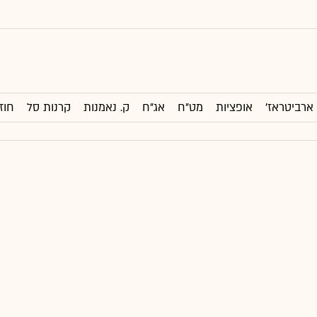
ארביטראז'
אופציות
מט"ח
אג"ח
ק. נאמנות
קרנות סל
חוז