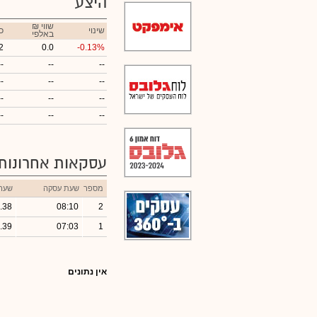
היצע
₪ שווי
שינוי
כ
באלפי
2
0.0
-0.13%
--
--
--
--
--
--
--
--
--
--
--
--
עסקאות אחרונות
מספר
שעת עסקה
שער
.38
08:10
2
.39
07:03
1
אין נתונים