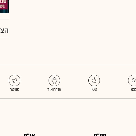
הצע
מט"ח
אג"ח