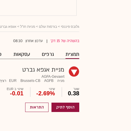
גלובס פיננסי
>
בורסות עולם
>
מניות חו"ל
> אגפא גברט
08:10
בהשהיה של 15 דק'
עדכון אחרון
|
תמצית
גרפים
עסקאות
פ
מניית אגפא גברט
AGFA-Gevaert
מניה
AGFB
Brussels-CB
EUR
רציף
שער
שינוי
שינוי ב EUR
-0.01
-2.69%
0.38
הוסף לתיק
התראות