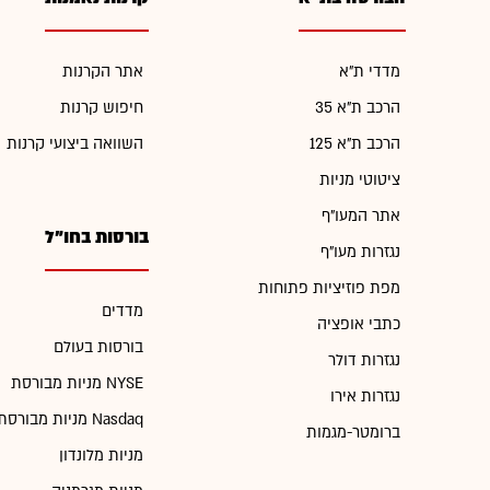
מדדי ת"א
אתר הקרנות
הרכב ת"א 35
חיפוש קרנות
הרכב ת"א 125
השוואה ביצועי קרנות
ציטוטי מניות
אתר המעו"ף
בורסות בחו"ל
נגזרות מעו"ף
מפת פוזיציות פתוחות
מדדים
כתבי אופציה
בורסות בעולם
נגזרות דולר
מניות מבורסת NYSE
נגזרות אירו
מניות מבורסת Nasdaq
ברומטר-מגמות
מניות מלונדון