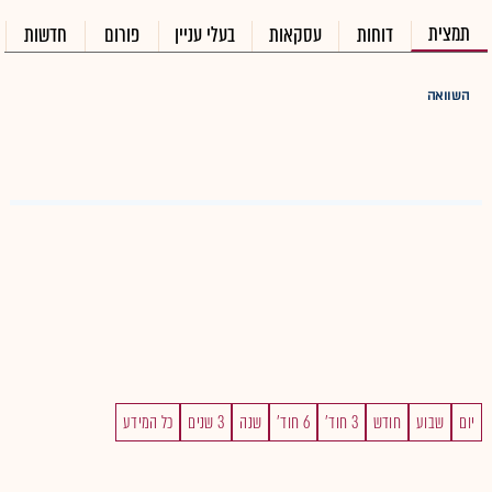
תמצית
דוחות
עסקאות
בעלי עניין
פורום
חדשות
השוואה
יום
שבוע
חודש
3 חוד'
6 חוד'
שנה
3 שנים
כל המידע