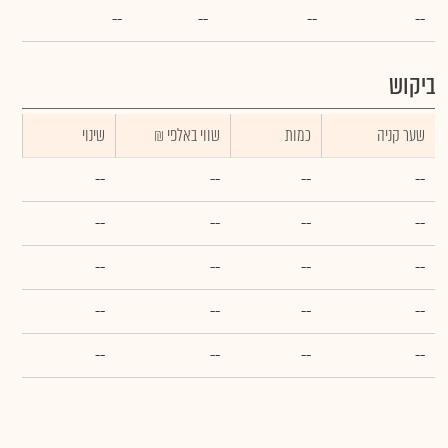
--
--
--
--
ביקוש
שער קניה
כמות
₪ שווי באלפי
שינוי
--
--
--
--
--
--
--
--
--
--
--
--
--
--
--
--
--
--
--
--