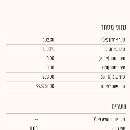
נתוני מסחר
שער אחרון
(אג')
102.30
שינוי באחוזים
0.00%
נפח מסחר
(א` ₪)
0.00
נפח מסחר
(ע"נ)
0.00
שווי שוק
(א` ₪)
203.00
הון רשום למסחר
99,525,000
שערים
שער יומי ממוצע
(אג')
--
יומי גבוה
0.00