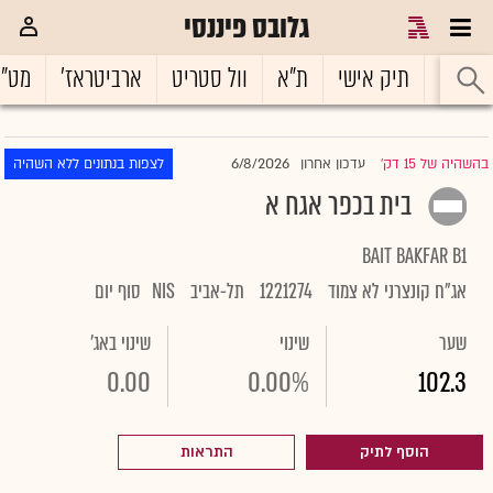
גלובס פיננסי
ראשי
תיק אישי
ת"א
וול סטריט
ארביטראז'
מט"
6/8/2026
בהשהיה של 15 דק'
עדכון אחרון
לצפות בנתונים ללא השהיה
|
בית בכפר אגח א
BAIT BAKFAR B1
אג"ח קונצרני לא צמוד
1221274
תל-אביב
NIS
סוף יום
שער
שינוי
שינוי באג'
0.00
0.00%
102.3
הוסף לתיק
התראות