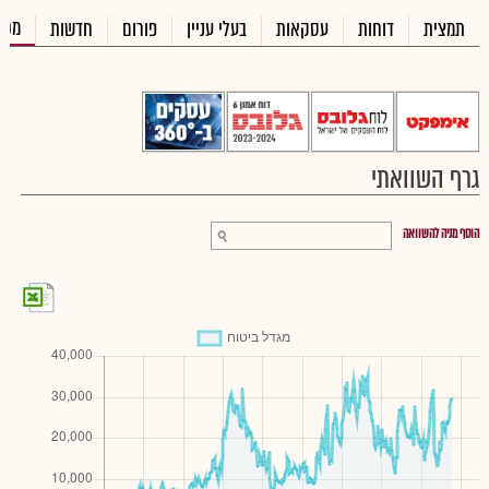
מכי
תמצית
דוחות
עסקאות
בעלי עניין
פורום
חדשות
גרף השוואתי
הוסף מניה להשוואה