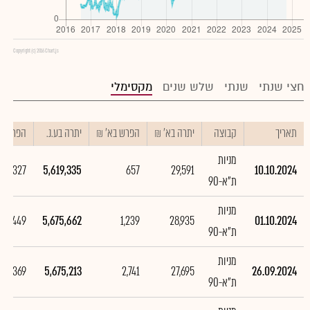
Copyright (c) 2016 Chart.js
חצי שנתי
שנתי
שלש שנים
מקסימלי
תאריך
קבוצה
יתרה בא' ₪
הפרש בא' ₪
יתרה בע.נ.
הפרש בע
מניות
-56,327
5,619,335
657
29,591
10.10.2024
ת"א-90
מניות
449
5,675,662
1,239
28,935
01.10.2024
ת"א-90
מניות
182,369
5,675,213
2,741
27,695
26.09.2024
ת"א-90