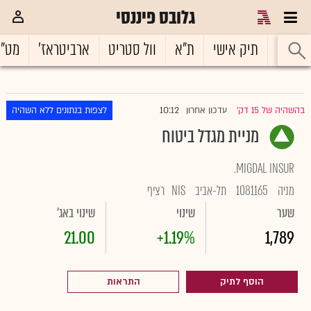
גלובס פיננסי
ראשי
תיק אישי
ת"א
וול סטריט
ארביטראז'
מט"
10:12
בהשהיה של 15 דק'
עדכון אחרון
לצפות בנתונים ללא השהיה
|
מניית מגדל ביטוח
MIGDAL INSUR.
מניה
1081165
תל-אביב
NIS
רציף
שער
שינוי
שינוי באג'
21.00
+1.19%
1,789
הוסף לתיק
התראות