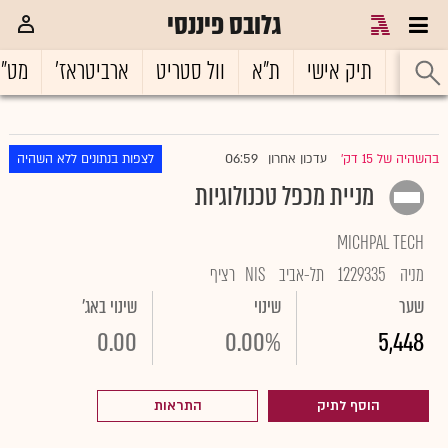
גלובס פיננסי
ראשי
תיק אישי
ת"א
וול סטריט
ארביטראז'
מט"
06:59
בהשהיה של 15 דק'
עדכון אחרון
לצפות בנתונים ללא השהיה
|
מניית מכפל טכנולוגיות
MICHPAL TECH
מניה
1229335
תל-אביב
NIS
רציף
שער
שינוי
שינוי באג'
0.00
0.00%
5,448
הוסף לתיק
התראות