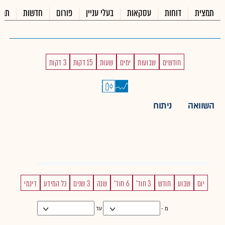
תמצית
דוחות
עסקאות
בעלי עניין
פורום
חדשות
תמל
חודשים
שבועות
ימים
שעות
15 דקות
3 דקות
השוואה
ניתוח
יום
שבוע
חודש
3 חוד'
6 חוד'
שנה
3 שנים
כל המידע
דינמי
מ -
עד