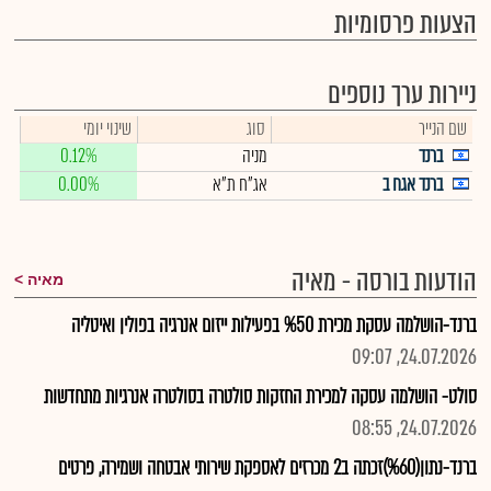
הצעות פרסומיות
ניירות ערך נוספים
שם הנייר
סוג
שינוי יומי
ברנד
מניה
0.12%
ברנד אגח ב
אג"ח ת"א
0.00%
הודעות בורסה - מאיה
מאיה
ברנד-הושלמה עסקת מכירת %50 בפעילות ייזום אנרגיה בפולין ואיטליה
24.07.2026, 09:07
סולט- הושלמה עסקה למכירת החזקות סולטרה בסולטרה אנרגיות מתחדשות
24.07.2026, 08:55
ברנד-נתון(%60)זכתה ב2 מכרזים לאספקת שירותי אבטחה ושמירה, פרטים