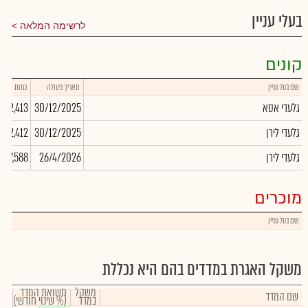
בעלי עניין
לרשימה המלאה
קונים
שם בעל עניין
תאריך פעולה
כמות
גלעדי אסא
30/12/2025
242,413
גלעדי לירן
30/12/2025
242,412
גלעדי לירן
26/4/2026
7,588
מוכרים
שם בעל עניין
משקל האגרת במדדים בהם היא נכללת
משקל
תשואת המדד
שם המדד
במדד
(% שינוי חודשי)