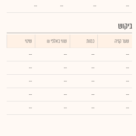
--
--
--
--
ביקוש
שער קניה
כמות
₪ שווי באלפי
שינוי
--
--
--
--
--
--
--
--
--
--
--
--
--
--
--
--
--
--
--
--