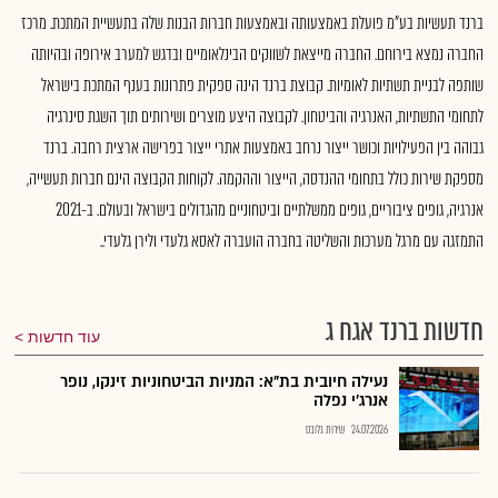
ברנד תעשיות בע"מ פועלת באמצעותה ובאמצעות חברות הבנות שלה בתעשיית המתכת. מרכז
החברה נמצא בירוחם. החברה מייצאת לשווקים הבינלאומיים ובדגש למערב אירופה ובהיותה
שותפה לבניית תשתיות לאומיות. קבוצת ברנד הינה ספקית פתרונות בענף המתכת בישראל
לתחומי התשתיות, האנרגיה והביטחון. לקבוצה היצע מוצרים ושירותים תוך השגת סינרגיה
גבוהה בין הפעילויות וכושר ייצור נרחב באמצעות אתרי ייצור בפרישה ארצית רחבה. ברנד
מספקת שירות כולל בתחומי ההנדסה, הייצור וההקמה. לקוחות הקבוצה הינם חברות תעשייה,
אנרגיה, גופים ציבוריים, גופים ממשלתיים וביטחוניים מהגדולים בישראל ובעולם. ב-2021
התמזגה עם מרגל מערכות והשליטה בחברה הועברה לאסא גלעדי ולירן גלעדי..
חדשות ברנד אגח ג
עוד חדשות
נעילה חיובית בת"א: המניות הביטחוניות זינקו, נופר
אנרג'י נפלה
24.07.2026
שירות גלובס