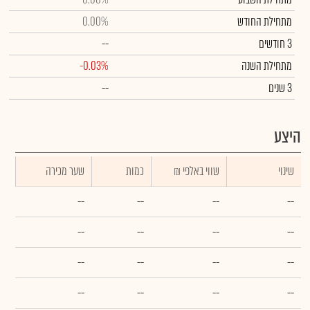
מתחילת החודש
0.00%
3 חודשים
--
מתחילת השנה
-0.03%
3 שנים
--
היצע
שינוי
₪ שווי באלפי
כמות
שער מכירה
--
--
--
--
--
--
--
--
--
--
--
--
--
--
--
--