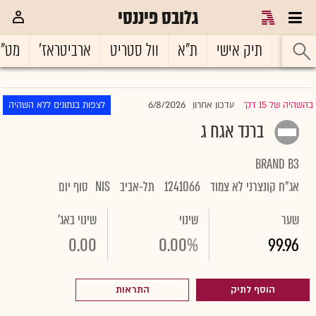
גלובס פיננסי
ראשי
תיק אישי
ת"א
וול סטריט
ארביטראז'
מט"
6/8/2026
בהשהיה של 15 דק'
עדכון אחרון
לצפות בנתונים ללא השהיה
|
ברנד אגח ג
BRAND B3
אג"ח קונצרני לא צמוד
1241066
תל-אביב
NIS
סוף יום
שער
שינוי
שינוי באג'
0.00
0.00%
99.96
הוסף לתיק
התראות