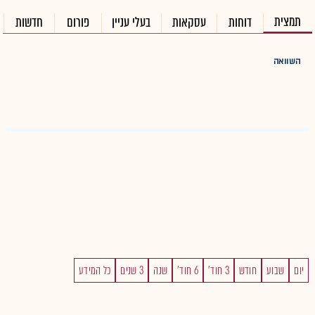
תמצית
דוחות
עסקאות
בעלי עניין
פורום
חדשות
השוואה
יום
שבוע
חודש
3 חוד'
6 חוד'
שנה
3 שנים
כל המידע