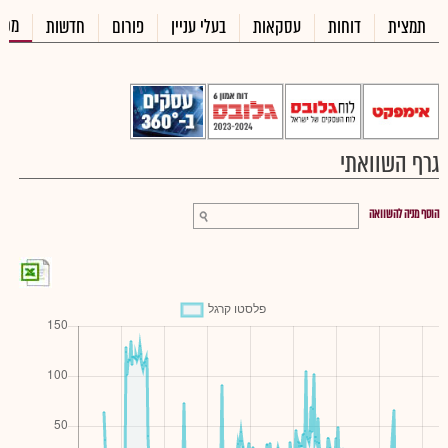
מכי
תמצית
דוחות
עסקאות
בעלי עניין
פורום
חדשות
גרף השוואתי
הוסף מניה להשוואה