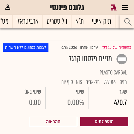
גלובס פיננסי
ראשי
תיק אישי
ת"א
וול סטריט
ארביטראז'
מט"
6/8/2026
בהשהיה של 15 דק'
עדכון אחרון
לצפות בנתונים ללא השהיה
|
מניית פלסטו קרגל
PLASTO CARGAL
מניה
727016
תל-אביב
NIS
סוף יום
שער
שינוי
שינוי באג'
0.00
0.00%
470.7
הוסף לתיק
התראות