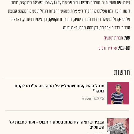
לשימושים תעשייתיים. מוצריה כוללים שקים ויריעות Heavy Duty לאריזת כימיקלים, חומרי
דישון וחומרי גלם מפלסטיק.החברה היא אחת משלוש החברות הגדולות בשוק המקומי. קבוצת
פלסטו-קרגל מפעילה חברות בת בבריטניה, בספרד ובמקסיקו, וכן נציגויות בשווייץ, בארצות
הברית, בדרום אפריקה, בקוסטה ריקה ובארגנטינה.
ענף:
חברות תעשיה
תת-ענף:
עץ, נייר ודפוס
חדשות
מנהל ההשקעות שממליץ על מניה שהיא "כמו לקנות
בונקר"
04.08.2026
נתנאל אריאל
הבכיר שרואה הזדמנות בסקטור חבוט - ועוד כתבות על
השווקים