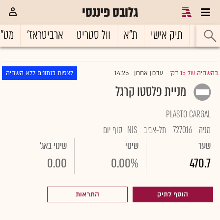
גלובס פיננסי
ראשי
תיק אישי
ת"א
וול סטריט
ארביטראז'
מט"
14:25
בהשהיה של 15 דק'
עדכון אחרון
לצפות בנתונים ללא השהיה
|
מניית פלסטו קרגל
PLASTO CARGAL
מניה
727016
תל-אביב
NIS
סוף יום
שער
שינוי
שינוי באג'
0.00
0.00%
470.7
הוסף לתיק
התראות