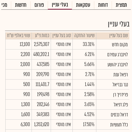
בעלי עניין
תמצית
דוחות
עסקאות
פורום
חדשות
מכיר
בעלי עניין
שם בעל עניין
שיעור החזקה
סוג בעל עניין
כמות ני"ע
שווי באלפי ש"ח
33.31%
אינו מוסדי
2,575,307
12,100
מקום חדש
6.21%
אינו מוסדי
480,202.1
2,200
לוינברג עמירם
5.66%
אינו מוסדי
437,585
2,000
לוינברג יהושע
2.71%
אינו מוסדי
209,790
900
רפאל ענת
1.44%
אינו מוסדי
111,401.7
500
נגר גבריאל
2.58%
אינו מוסדי
199,498
900
פרידריך רן
3.65%
אינו מוסדי
282,146
1,300
פלג דניאל
4.52%
אינו מוסדי
349,383
1,600
דראל נכסים
17.50%
אינו מוסדי
1,352,620
6,300
כלל תעשיות