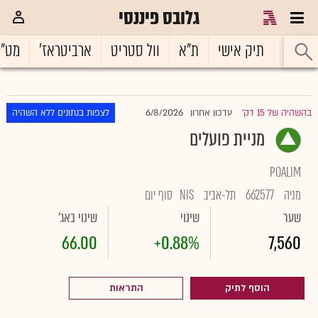
גלובס פיננסי
ראשי
תיק אישי
ת"א
וול סטריט
ארביטראז'
מט"
6/8/2026
בהשהיה של 15 דק'
עדכון אחרון
לצפות בנתונים ללא השהיה
|
מניית פועלים
POALIM
מניה
662577
תל-אביב
NIS
סוף יום
שער
שינוי
שינוי באג'
66.00
+0.88%
7,560
הוסף לתיק
התראות