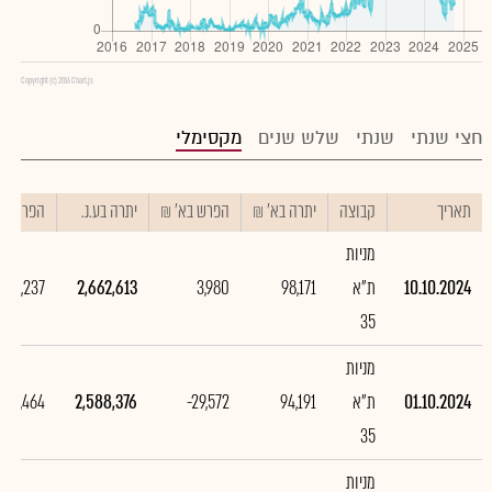
Copyright (c) 2016 Chart.js
חצי שנתי
שנתי
שלש שנים
מקסימלי
תאריך
קבוצה
יתרה בא' ₪
הפרש בא' ₪
יתרה בע.נ.
הפרש בע.
מניות
10.10.2024
ת"א
98,171
3,980
2,662,613
74,237
35
מניות
01.10.2024
ת"א
94,191
-29,572
2,588,376
-767,464
35
מניות