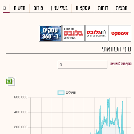
מכי
תמצית
דוחות
עסקאות
בעלי עניין
פורום
חדשות
גרף השוואתי
הוסף מניה להשוואה