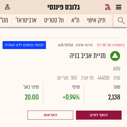
גלובס פיננסי
ראשי
תיק אישי
ת"א
וול סטריט
ארביטראז'
מט"
6/8/2026
בהשהיה של 15 דק'
עדכון אחרון
לצפות בנתונים ללא השהיה
|
מניית אביב בניה
AVIV
מניה
444018
תל-אביב
NIS
סוף יום
שער
שינוי
שינוי באג'
20.00
+0.94%
2,138
הוסף לתיק
התראות