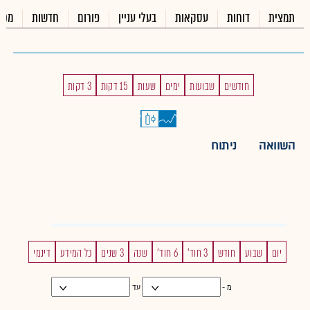
תמצית
דוחות
עסקאות
בעלי עניין
פורום
חדשות
מכי
חודשים
שבועות
ימים
שעות
15 דקות
3 דקות
השוואה
ניתוח
יום
שבוע
חודש
3 חוד'
6 חוד'
שנה
3 שנים
כל המידע
דינמי
מ -
עד