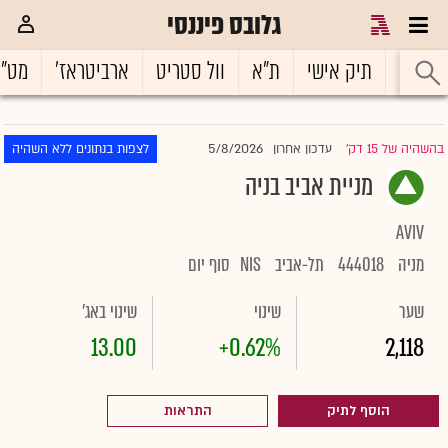
גלובס פיננסי
ראשי
תיק אישי
ת"א
וול סטריט
ארביטראז'
מט"
5/8/2026
בהשהיה של 15 דק'
עדכון אחרון
לצפות בנתונים ללא השהיה
|
מניית אביב בניה
AVIV
מניה
444018
תל-אביב
NIS
סוף יום
שער
שינוי
שינוי באג'
13.00
+0.62%
2,118
הוסף לתיק
התראות