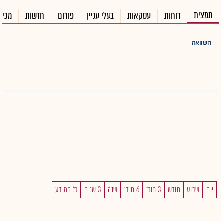
תמצית
דוחות
עסקאות
בעלי עניין
פורום
חדשות
מכיר
השוואה
יום
שבוע
חודש
3 חוד'
6 חוד'
שנה
3 שנים
כל המידע