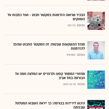
הבכיר שרואה הזדמנות בסקטור חבוט - ועוד כתבות על
השווקים
01.08.2026
כתבי גלובס
מנהל ההשקעות שבטוח: זה הסקטור החבוט שהפך
להזדמנות
28.07.2026
נתנאל אריאל
מחזורי המסחר קפצו ולג'פריס יש המלצה חמה על
הבורסה בתל אביב
27.07.2026
שירי חביב-ולדהורן
היכונו לירידות בבורסה: כך ייראה השבוע המטלטל
שבפתח