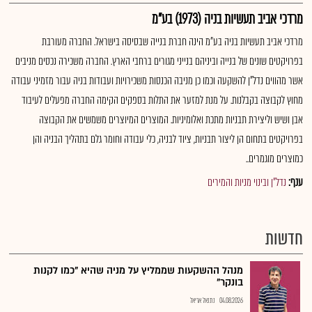
מרדכי אביב תעשיות בניה (1973) בע"מ
מרדכי אביב תעשיות בניה בע"מ הינה חברת בנייה שבסיסה בישראל. החברה מעורבת
בפרויקטים שונים של בנייה וביניהם בנייני מגורים ברחבי הארץ. החברה משכירה נכסים מניבים
אשר מהווים נדל"ן להשקעה וכמו כן מניבה הכנסות משכירויות ועבודות בניה עבור מזמיני עבודה
מחוץ לקבוצה בקבלנות. על מנת למזער את התלות בספקים הקימה החברה מפעלים לעיבוד
אבן ושיש וליצירת תבניות מתכת ואלומיניות. המוצרים המיוצרים משמשים את הקבוצה
בפרויקטים בתחום הן ליצור תבניות, ציוד לבניה, כלי עבודה וחומר גלם בתהליך הבניה והן
כמוצרים מוגמרים..
ענף:
נדל"ן ובינוי מניות והמירים
חדשות
מנהל ההשקעות שממליץ על מניה שהיא "כמו לקנות
בונקר"
04.08.2026
נתנאל אריאל