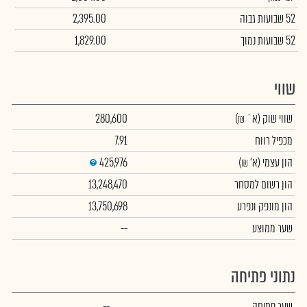
52 שבועות גבוה
2,395.00
52 שבועות נמוך
1,829.00
שווי
שווי שוק
(א` ₪)
280,600
מכפיל רווח
7.91
הון עצמי
(א' ₪)
425,976
הון רשום למסחר
13,248,470
הון מונפק ונפרע
13,750,698
שער ממוצע
--
נתוני פתיחה
שער פתיחה
--