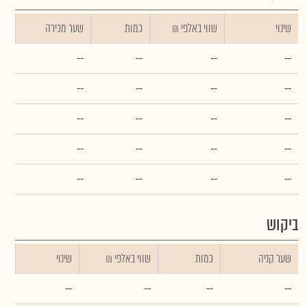
שינוי
₪ שווי באלפי
כמות
שער מכירה
--
--
--
--
--
--
--
--
--
--
--
--
--
--
--
--
--
--
--
--
ביקוש
שער קניה
כמות
₪ שווי באלפי
שינוי
--
--
--
--