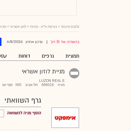
גלובס פיננסי
>
בורסת ת"א - מניות
>
לוזון אשראי
> מכיר
6/8/2026
בהשהיה של 15 דק'
עדכון אחרון
|
תמצית
גרפים
דוחות
עסק
מניית לוזון אשראי
LUZON REAL E.
מניה
666016
תל-אביב
NIS
סוף יום
גרף השוואתי
הוסף מניה להשוואה