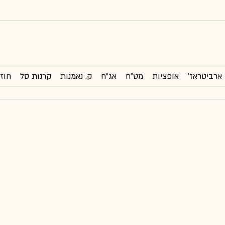
ארביטראז'
אופציות
מט"ח
אג"ח
ק. נאמנות
קרנות סל
חוזי