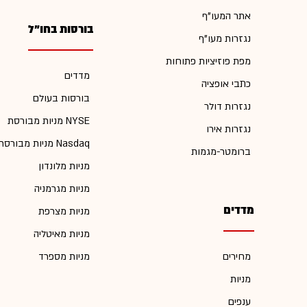
אתר המעו"ף
בורסות בחו"ל
נגזרות מעו"ף
מפת פוזיציות פתוחות
מדדים
כתבי אופציה
בורסות בעולם
נגזרות דולר
מניות מבורסת NYSE
נגזרות אירו
מניות מבורסת Nasdaq
ברומטר-מגמות
מניות מלונדון
מניות מגרמניה
מדדים
מניות מצרפת
מניות מאיטליה
מחירים
מניות מספרד
מניות
ענפים