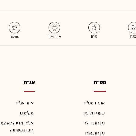
מט"ח
אג"ח
אתר המט"ח
אתר אג"ח
שערי חליפין
מק"מים
נגזרות דולר
אג"ח מדינה לא צמו
ריבית משתנה
נגזרות אירו