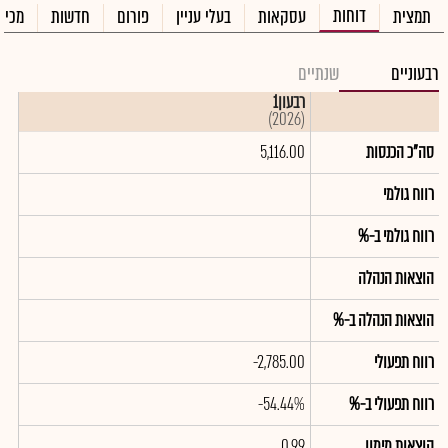
דוחות
תמצית
עסקאות
בעלי עניין
פורום
חדשות
מכיר
רבעוניים
שנתיים
רבעון1
(2026)
סה"כ הכנסות
5,116.00
רווח גולמי
רווח גולמי ב-%
הוצאות הנהלה
הוצאות הנהלה ב-%
רווח תפעולי
-2,785.00
רווח תפעולי ב-%
-54.44%
הוצאות מימון
0.99