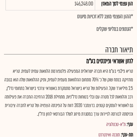
הון עצמי לסך המאזן
146,248.00
*ההון העצמי מוצג ללא זכויות מיעוט
*הנתונים במליוני שקלים
תיאור חברה
לוזון אשראי ופיננסים בע"מ
טריא פי2פי בע"מ היא חברה ישראלית המפעילה פלטפורמת הלוואות עמית לעמית. טריא
מחזיקה בנתח שוק של כ־70% מתחום ההלוואות מעמית לעמית, ותיק ההלוואות שלה הוא בגובה
2.5 מיליארד שקל. הפעילות של טריא בישראל מתמקדת באשראי צרכני בישראל בתחומי נדל"ן,
רכב והלוואות לכל מטרה עם ובלי בטוחות נדל"ניות. מתחילת 2018 הרחיבה החברה את פעילותה
גם לאשראי לעסקים קטנים. בדצמבר 2020 דווח על הפיכתה הצפויה של טריא לחברה ציבורית
וכניסתה לבורסה לניירות ערך במסגרת מיזוג לשלד הבורסאי לוזון נדל"ן..
ענף:
ת"א-טכנולוגיה
תת-ענף:
תוכנה ואינטרנט