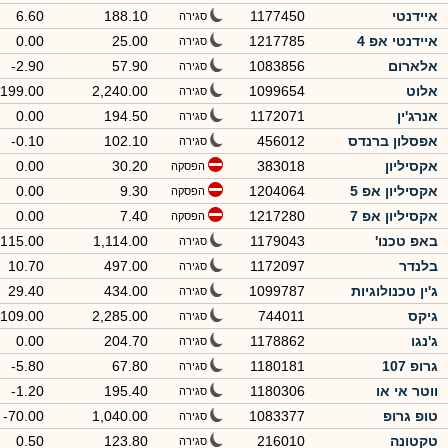
איידנטי
1177450
188.10
6.60
סגירה
איידנטי אפ 4
1217785
25.00
0.00
סגירה
אלארום
1083856
57.90
-2.90
סגירה
אלוט
1099654
2,240.00
-199.00
סגירה
אנרג'ין
1172071
194.50
0.00
סגירה
אפסלון ברנדס
456012
102.10
-0.10
סגירה
אקסיליון
383018
30.20
0.00
הפסקה
אקסיליון אפ 5
1204064
9.30
0.00
הפסקה
אקסיליון אפ 7
1217280
7.40
0.00
הפסקה
באפ טכנו'
1179043
1,114.00
-115.00
סגירה
בלנדר
1172097
497.00
10.70
סגירה
ג'ין טכנולוגיות
1099787
434.00
29.40
סגירה
גיקס
744011
2,285.00
109.00
סגירה
ג'נגו
1178862
204.70
0.00
סגירה
גרופ 107
1180181
67.80
-5.80
סגירה
ווטר אי או
1180306
195.40
-1.20
סגירה
טופ גרופ
1083377
1,040.00
-70.00
סגירה
טקטונה
216010
123.80
0.50
סגירה