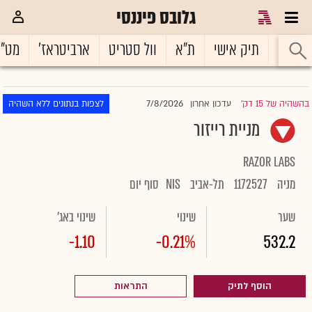
גלובס פיננסי
ראשי
תיק אישי
ת"א
וול סטריט
ארביטראז'
מט"
7/8/2026
בהשהיה של 15 דק'
עדכון אחרון
לצפות בנתונים ללא השהיה
|
מניית רייזור
RAZOR LABS
מניה
1172527
תל-אביב
NIS
סוף יום
שער
שינוי
שינוי באג'
-1.10
-0.21%
532.2
הוסף לתיק
התראות