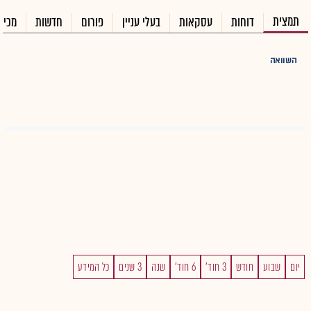
תמצית
דוחות
עסקאות
בעלי עניין
פורום
חדשות
מכיר
השוואה
יום
שבוע
חודש
3 חוד'
6 חוד'
שנה
3 שנים
כל המידע