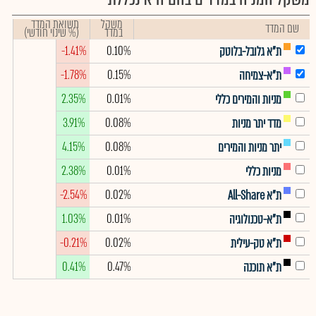
משקל
תשואת המדד
שם המדד
במדד
(% שינוי חודשי)
-1.41%
0.10%
ת"א גלובל-בלוטק
-1.78%
0.15%
ת"א-צמיחה
2.35%
0.01%
מניות והמירים כללי
3.91%
0.08%
מדד יתר מניות
4.15%
0.08%
יתר מניות והמירים
2.38%
0.01%
מניות כללי
-2.54%
0.02%
ת"א All-Share
1.03%
0.01%
ת"א-טכנולוגיה
-0.21%
0.02%
ת"א טק-עילית
0.41%
0.47%
ת"א תוכנה