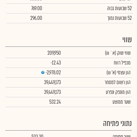
52 שבועות גבוה
769.00
52 שבועות נמוך
296.00
שווי
שווי שוק
(א` ₪)
209,950
מכפיל רווח
-12.43
הון עצמי
(א' ₪)
-2,978.02
הון רשום למסחר
39,449,173
הון מונפק ונפרע
39,449,173
שער ממוצע
532.24
נתוני פתיחה
שער פתיחה
533.30