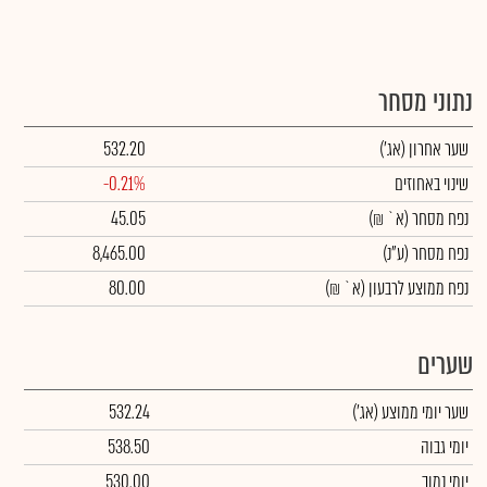
נתוני מסחר
שער אחרון
(אג')
532.20
שינוי באחוזים
-0.21%
נפח מסחר
(א` ₪)
45.05
נפח מסחר
(ע"נ)
8,465.00
נפח ממוצע לרבעון (א` ₪)
80.00
שערים
שער יומי ממוצע
(אג')
532.24
יומי גבוה
538.50
יומי נמוך
530.00