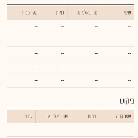
שינוי
₪ שווי באלפי
כמות
שער מכירה
--
--
--
--
--
--
--
--
--
--
--
--
--
--
--
--
--
--
--
--
ביקוש
שער קניה
כמות
₪ שווי באלפי
שינוי
--
--
--
--