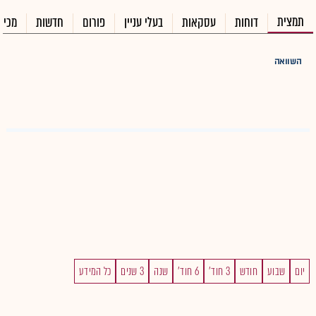
תמצית
דוחות
עסקאות
בעלי עניין
פורום
חדשות
מכיר
השוואה
יום
שבוע
חודש
3 חוד'
6 חוד'
שנה
3 שנים
כל המידע