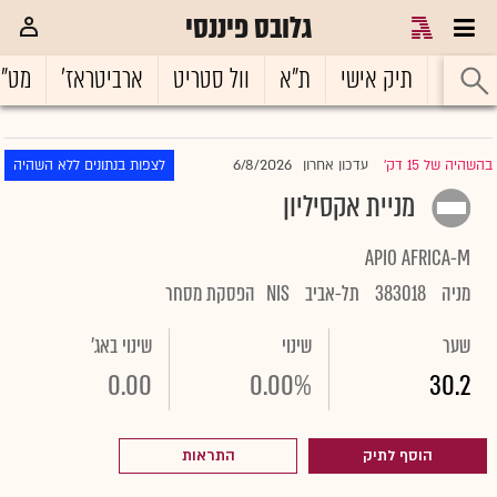
גלובס פיננסי
ראשי
תיק אישי
ת"א
וול סטריט
ארביטראז'
מט"
6/8/2026
בהשהיה של 15 דק'
עדכון אחרון
לצפות בנתונים ללא השהיה
|
מניית אקסיליון
APIO AFRICA-M
מניה
383018
תל-אביב
NIS
הפסקת מסחר
שער
שינוי
שינוי באג'
0.00
0.00%
30.2
הוסף לתיק
התראות