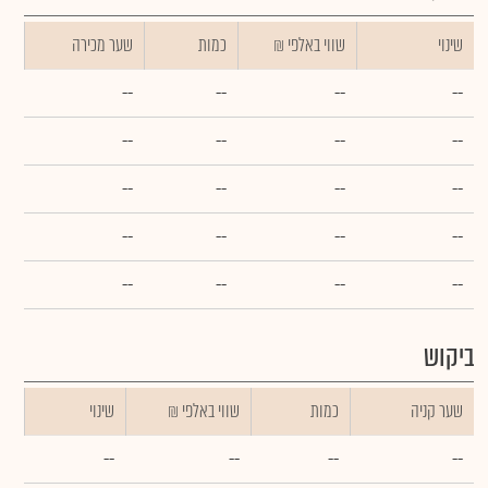
שינוי
₪ שווי באלפי
כמות
שער מכירה
--
--
--
--
--
--
--
--
--
--
--
--
--
--
--
--
--
--
--
--
ביקוש
שער קניה
כמות
₪ שווי באלפי
שינוי
--
--
--
--