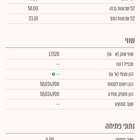
52 שבועות גבוה
58.00
52 שבועות נמוך
23.10
שווי
שווי שוק
(א` ₪)
17,520
מכפיל רווח
--
הון עצמי
(א' ₪)
--
הון רשום למסחר
58,024,900
הון מונפק ונפרע
58,024,900
שער ממוצע
--
נתוני פתיחה
שער פתיחה
0.00