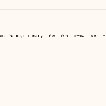
ארביטראז'
אופציות
מט"ח
אג"ח
ק. נאמנות
קרנות סל
חוז