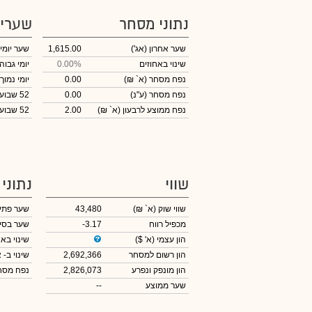
נתוני מסחר
שערי
שער אחרון
(אג')
1,615.00
שער יומי
שינוי באחוזים
0.00%
יומי גבוה
נפח מסחר
(א` ₪)
0.00
יומי נמוך
נפח מסחר
(ע"נ)
0.00
52 שבועות גבוה
נפח ממוצע לרבעון (א` ₪)
2.00
52 שבועות נמוך
שווי
נתוני
שווי שוק
(א` ₪)
43,480
שער פתי
מכפיל רווח
-3.17
שער בסי
הון עצמי
(א' $)
שינוי באח
הון רשום למסחר
2,692,366
שינוי
ב- א
הון מונפק ונפרע
2,826,073
נפח מס
שער ממוצע
--