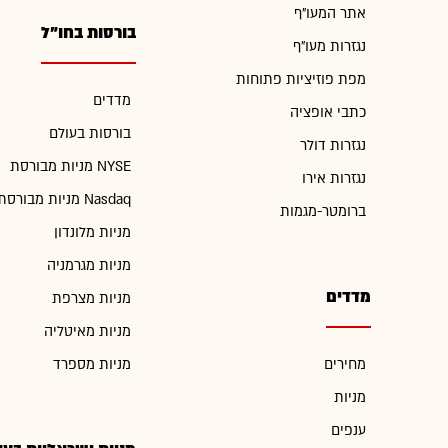
אתר המעו"ף
בורסות בחו"ל
נגזרות מעו"ף
מפת פוזיציות פתוחות
מדדים
כתבי אופציה
בורסות בעולם
נגזרות דולר
מניות מבורסת NYSE
נגזרות אירו
מניות מבורסת Nasdaq
ברומטר-מגמות
מניות מלונדון
מניות מגרמניה
מדדים
מניות מצרפת
מניות מאיטליה
מחירים
מניות מספרד
מניות
ענפים