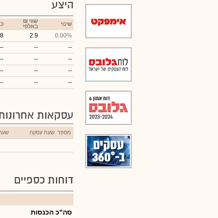
היצע
₪ שווי
שינוי
כמ
באלפי
8
2.9
0.00%
--
--
--
--
--
--
--
--
--
--
--
--
עסקאות אחרונות
מספר
שעת עסקה
שער
דוחות כספיים
סה"כ הכנסות