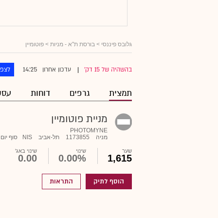
גלובס פיננסי
>
בורסת ת"א - מניות
> פוטומיין
14:25
בהשהיה של 15 דק'
עדכון אחרון
לצפו
|
תמצית
גרפים
דוחות
עסק
מניית פוטומיין
PHOTOMYNE
מניה
1173855
תל-אביב
NIS
סוף יום
שער
שינוי
שינוי באג'
0.00
0.00%
1,615
הוסף לתיק
התראות