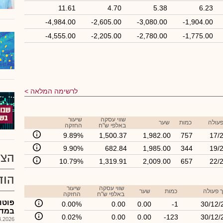
11.61
4.70
5.38
6.23
-4,984.00
-2,605.00
-3,080.00
-1,904.00
-4,555.00
-2,205.00
-2,780.00
-1,775.00
לרשימה המלאה
שווי עסקה
שיעור
פעולה
כמות
שער
באלפי ש"ח
החזקה
9.89%
1,500.37
1,982.00
757
17/
9.90%
682.84
1,985.00
344
19/
הצע
10.79%
1,319.91
2,009.00
657
22/
הוד
שווי עסקה
שיעור
 פעולה
כמות
שער
באלפי ש"ח
החזקה
פוטו
0.00%
0.00
0.00
-1
30/12/
במדי
0.02%
0.00
0.00
-123
30/12/
026, 08:25