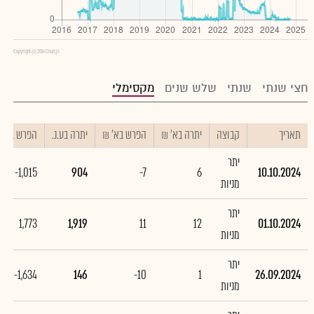
Copyright (c) 2016 Chart.js
חצי שנתי
שנתי
שלש שנים
מקסימלי
תאריך
קבוצה
יתרה בא' ₪
הפרש בא' ₪
יתרה בע.נ.
הפרש בע.נ.
יתר
-1,015
904
-7
6
10.10.2024
מניות
יתר
1,773
1,919
11
12
01.10.2024
מניות
יתר
-1,634
146
-10
1
26.09.2024
מניות