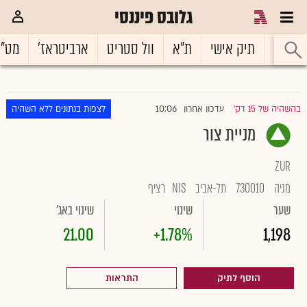
גלובס פיננסי
ראשי
תיק אישי
ת"א
וול סטריט
ארביטראז'
מט"
10:06
בהשהיה של 15 דק'
עדכון אחרון
לצפות בנתונים ללא השהיה
|
מניית צור
ZUR
מניה
730010
תל-אביב
NIS
רציף
שער
שינוי
שינוי באג'
21.00
+1.78%
1,198
הוסף לתיק
התראות