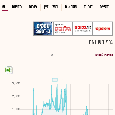
מכי
תמצית
דוחות
עסקאות
בעלי עניין
פורום
חדשות
גרף השוואתי
הוסף מניה להשוואה