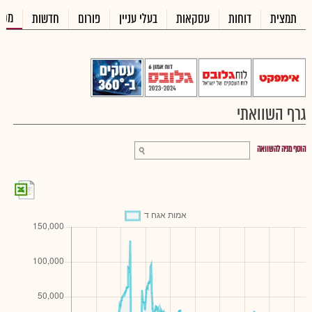
מכי
תמצית
דוחות
עסקאות
בעלי עניין
פורום
חדשות
גרף השוואתי
הוסף מניה להשוואה