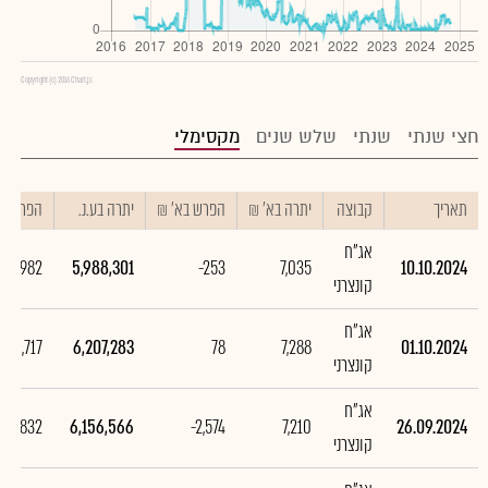
Copyright (c) 2016 Chart.js
חצי שנתי
שנתי
שלש שנים
מקסימלי
תאריך
קבוצה
יתרה בא' ₪
הפרש בא' ₪
יתרה בע.נ.
הפרש בע
אג"ח
218,982
5,988,301
-253
7,035
10.10.2024
קונצרני
אג"ח
50,717
6,207,283
78
7,288
01.10.2024
קונצרני
אג"ח
,181,832
6,156,566
-2,574
7,210
26.09.2024
קונצרני