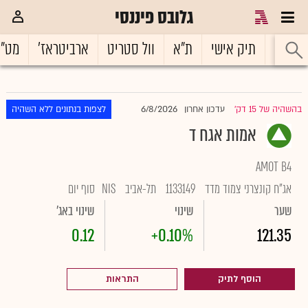
גלובס פיננסי
ראשי
תיק אישי
ת"א
וול סטריט
ארביטראז'
מט"
6/8/2026
בהשהיה של 15 דק'
עדכון אחרון
לצפות בנתונים ללא השהיה
|
אמות אגח ד
AMOT B4
אג"ח קונצרני צמוד מדד
1133149
תל-אביב
NIS
סוף יום
שער
שינוי
שינוי באג'
0.12
+0.10%
121.35
הוסף לתיק
התראות