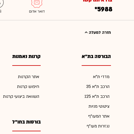
צרו איתנו קשר
*5988
חזרה למעלה
הבורסה בת"א
קרנות נאמנות
מדדי ת"א
אתר הקרנות
הרכב ת"א 35
חיפוש קרנות
הרכב ת"א 125
השוואה ביצועי קרנות
ציטוטי מניות
אתר המעו"ף
בורסות בחו"ל
נגזרות מעו"ף