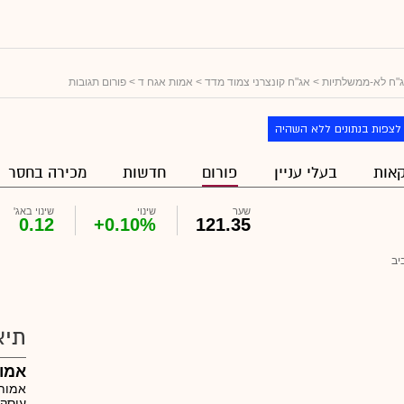
"ח לא-ממשלתיות
>
אג"ח קונצרני צמוד מדד
>
אמות אגח ד
> פורום תגובות
לצפות בנתונים ללא השהיה
אות
בעלי עניין
פורום
חדשות
מכירה בחסר
שער
שינוי
שינוי באג'
0.12
+0.10%
121.35
יב
תיא
אמו
עוסקת