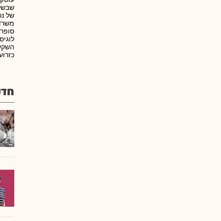
שבשלי
של נכ
משרדי
סופרמ
לוגיס
השקעו
כזרוע
חדש