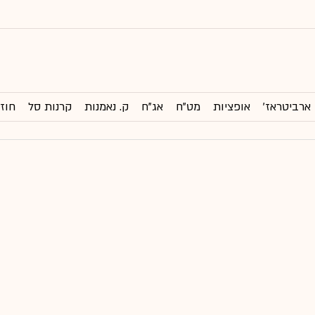
ארביטראז'
אופציות
מט"ח
אג"ח
ק. נאמנות
קרנות סל
חוזי