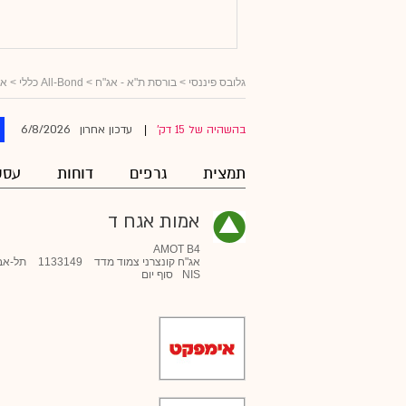
גלובס פיננסי
>
בורסת ת"א - אג"ח
>
All-Bond כללי
>
אג
6/8/2026
בהשהיה של 15 דק'
עדכון אחרון
|
תמצית
גרפים
דוחות
עסק
אמות אגח ד
AMOT B4
אג"ח קונצרני צמוד מדד
1133149
תל-אב
NIS
סוף יום