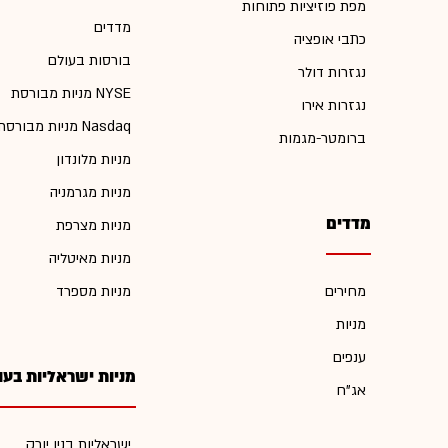
מפת פוזיציות פתוחות
מדדים
כתבי אופציה
בורסות בעולם
נגזרות דולר
מניות מבורסת NYSE
נגזרות אירו
מניות מבורסת Nasdaq
ברומטר-מגמות
מניות מלונדון
מניות מגרמניה
מדדים
מניות מצרפת
מניות מאיטליה
מחירים
מניות מספרד
מניות
ענפים
מניות ישראליות בעו
אג"ח
ישראליות בניו יורק