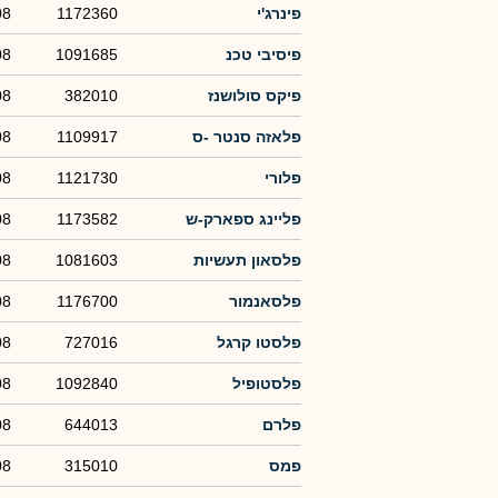
פינרג'י
1172360
08
פיסיבי טכנ
1091685
08
פיקס סולושנז
382010
08
פלאזה סנטר -ס
1109917
08
פלורי
1121730
08
פליינג ספארק-ש
1173582
08
פלסאון תעשיות
1081603
08
פלסאנמור
1176700
08
פלסטו קרגל
727016
08
פלסטופיל
1092840
08
פלרם
644013
08
פמס
315010
08