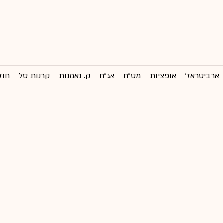
ארביטראז'
אופציות
מט"ח
אג"ח
ק. נאמנות
קרנות סל
חוז