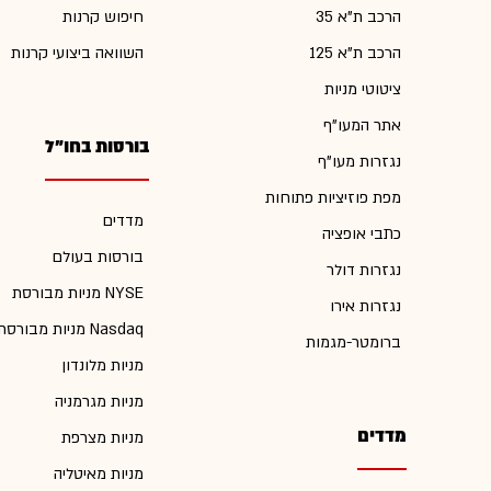
הרכב ת"א 35
חיפוש קרנות
הרכב ת"א 125
השוואה ביצועי קרנות
ציטוטי מניות
אתר המעו"ף
בורסות בחו"ל
נגזרות מעו"ף
מפת פוזיציות פתוחות
מדדים
כתבי אופציה
בורסות בעולם
נגזרות דולר
מניות מבורסת NYSE
נגזרות אירו
מניות מבורסת Nasdaq
ברומטר-מגמות
מניות מלונדון
מניות מגרמניה
מדדים
מניות מצרפת
מניות מאיטליה