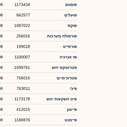
פוםוום
1173434
08
פועלים
662577
08
פוקס
1087022
08
פורמולה מערכות
256016
08
פורסייט
199018
08
פז אנרגיה
1100007
08
פטרוטקס יהש
1099761
08
פטרוכימיים
756015
08
פיבי
763011
08
פיט השקעות יהש
1173178
08
פייטון
412015
08
פיימנט
1180876
08