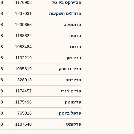
פסיירקס ביו-טק
1176908
08
פרודלים השקעות
1237031
08
פרוספקט
1230655
08
פרופדו
1188622
08
פרטנר
1083484
08
פרידנזון
1102219
08
פריון נטוורק
1095819
08
פריורטק
328013
08
פריים אנרג'י
1174457
08
פרימוטק
1175496
08
פרפל ביוטק
765016
08
פרקומט
1187640
08