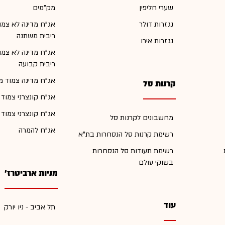
שערי חליפין
מק"מים
נגזרות דולר
אג"ח מדינה לא צמו
ריבית משתנה
נגזרות אירו
אג"ח מדינה לא צמו
ריבית קבועה
אג"ח מדינה צמוד מ
קרנות סל
אג"ח קונצרני צמוד
אג"ח קונצרני צמוד
מחשבונים לקרנות סל
אג"ח להמרה
רשימת קרנות סל הנסחרות בת"א
רשימת תעודות סל הנסחרות
בשוקי עולם
מניות ארביטרז'
עוד
תל אביב - ניו יורק