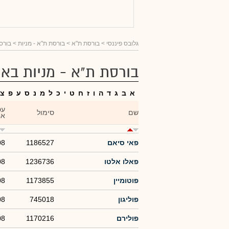
גלובס פיננסי
> בורסת ת"א >
בורסת ת"א - מניות
> בורסת
בורסת ת"א - מניות באו
א
ב
ג
ד
ה
ו
ז
ח
ט
י
כ
ל
מ
נ
ס
ע
פ
צ
עס
שם
סימול
אח
פאי סיאם
1186527
08
פאלו אלטו
1236736
08
פוטומיין
1173855
08
פוליגון
745018
08
פולירם
1170216
08