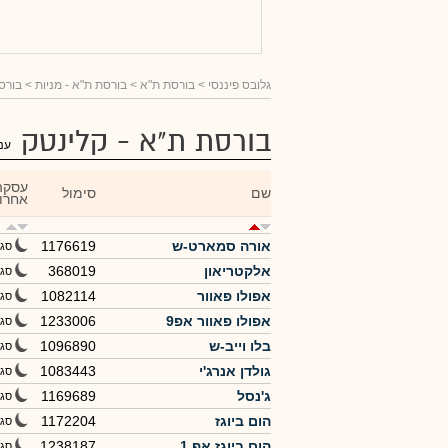
גלובס פיננסי
> בורסת ת"א >
בורסת ת"א - מניות
> בורסת
בורסת ת"א - קלינטק
ענ
עסקה
שם
סימול
אחרו
אורה סמארט-ש
1176619
סגי
אלקטריאון
368019
סגי
אפולו פאוור
1082114
סגי
אפולו פאוור אפ9
1233006
סגי
בלו וייב-ש
1096890
סגי
גולדן אנרג'י
1083443
סגי
ג'נסל
1169689
סגי
הום ביוגז
1172204
סגי
הום ביוגז אפ 1
1238187
סגי