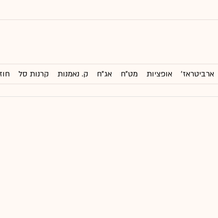
ארביטראז'
אופציות
מט"ח
אג"ח
ק. נאמנות
קרנות סל
חוז