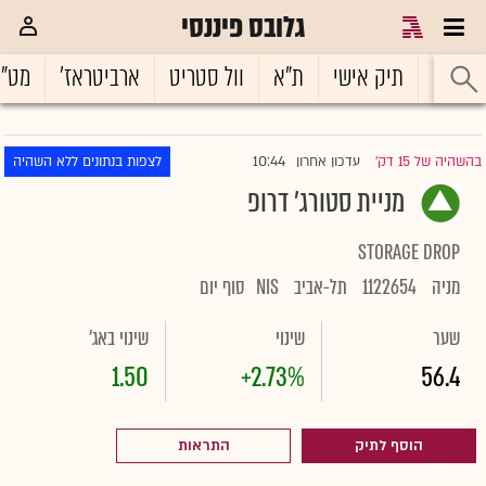
גלובס פיננסי
ראשי
תיק אישי
ת"א
וול סטריט
ארביטראז'
מט"
10:44
בהשהיה של 15 דק'
עדכון אחרון
לצפות בנתונים ללא השהיה
|
מניית סטורג' דרופ
STORAGE DROP
מניה
1122654
תל-אביב
NIS
סוף יום
שער
שינוי
שינוי באג'
1.50
+2.73%
56.4
הוסף לתיק
התראות