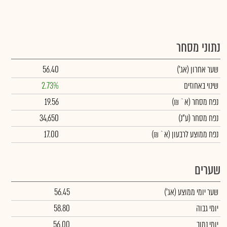
נתוני מסחר
שער אחרון
(אג')
56.40
שינוי באחוזים
2.73%
נפח מסחר
(א` ₪)
19.56
נפח מסחר
(ע"נ)
34,650
נפח ממוצע לרבעון (א` ₪)
17.00
שערים
שער יומי ממוצע
(אג')
56.45
יומי גבוה
58.80
יומי נמוך
56.00