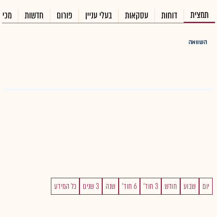
תמצית
דוחות
עסקאות
בעלי עניין
פורום
חדשות
מכיר
השוואה
יום
שבוע
חודש
3 חוד'
6 חוד'
שנה
3 שנים
כל המידע