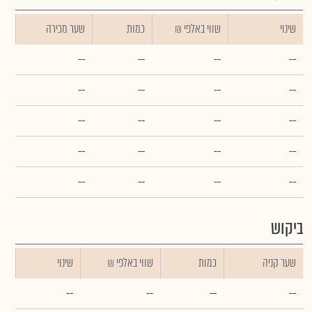
שינוי
₪ שווי באלפי
כמות
שער מכירה
--
--
--
--
--
--
--
--
--
--
--
--
--
--
--
--
--
--
--
--
ביקוש
שער קניה
כמות
₪ שווי באלפי
שינוי
--
--
--
--