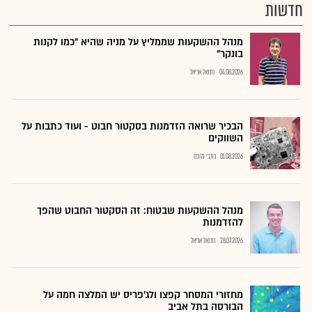
חדשות
מנהל ההשקעות שממליץ על מניה שהיא "כמו לקנות
בונקר"
04.08.2026
נתנאל אריאל
הבכיר שרואה הזדמנות בסקטור חבוט - ועוד כתבות על
השווקים
01.08.2026
כתבי גלובס
מנהל ההשקעות שבטוח: זה הסקטור החבוט שהפך
להזדמנות
28.07.2026
נתנאל אריאל
מחזורי המסחר קפצו ולג'פריס יש המלצה חמה על
הבורסה בתל אביב