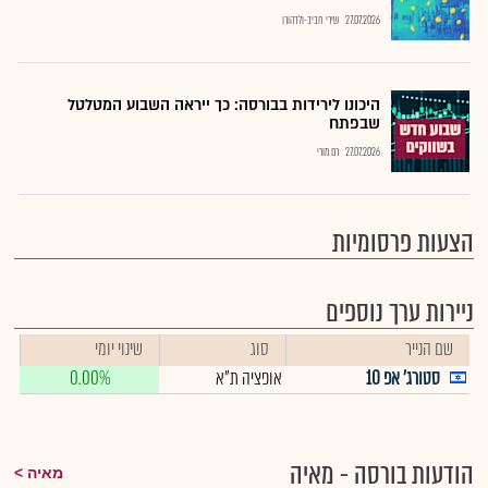
27.07.2026
שירי חביב-ולדהורן
היכונו לירידות בבורסה: כך ייראה השבוע המטלטל
שבפתח
27.07.2026
רם מורי
הצעות פרסומיות
ניירות ערך נוספים
שם הנייר
סוג
שינוי יומי
סטורג' אפ 10
אופציה ת"א
0.00%
הודעות בורסה - מאיה
מאיה