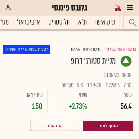
גלובס פיננסי
ראשי
תיק אישי
ת"א
וול סטריט
ארביטראז'
מט"
10:44
בהשהיה של 15 דק'
עדכון אחרון
לצפות בנתונים ללא השהיה
|
מניית סטורג' דרופ
STORAGE DROP
מניה
1122654
תל-אביב
NIS
סוף יום
שער
שינוי
שינוי באג'
1.50
+2.73%
56.4
הוסף לתיק
התראות