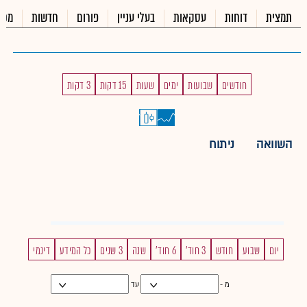
תמצית
דוחות
עסקאות
בעלי עניין
פורום
חדשות
מכי
חודשים
שבועות
ימים
שעות
15 דקות
3 דקות
השוואה
ניתוח
יום
שבוע
חודש
3 חוד'
6 חוד'
שנה
3 שנים
כל המידע
דינמי
מ -
עד