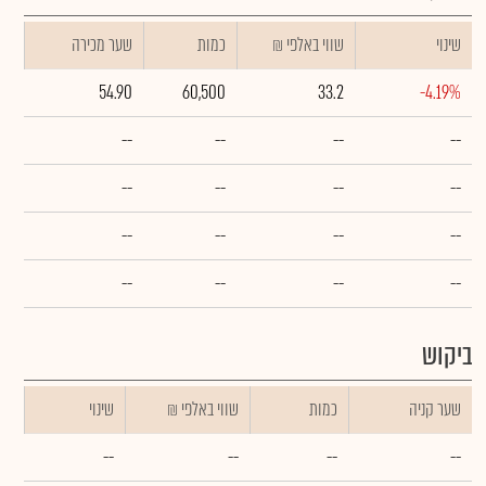
שינוי
₪ שווי באלפי
כמות
שער מכירה
54.90
60,500
33.2
-4.19%
--
--
--
--
--
--
--
--
--
--
--
--
--
--
--
--
ביקוש
שער קניה
כמות
₪ שווי באלפי
שינוי
--
--
--
--