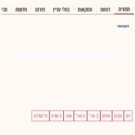
תמצית
דוחות
עסקאות
בעלי עניין
פורום
חדשות
מכיר
השוואה
יום
שבוע
חודש
3 חוד'
6 חוד'
שנה
3 שנים
כל המידע