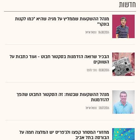
חדשות
מנהל ההשקעות שממליץ על מניה שהיא "כמו לקנות
בונקר"
04.08.2026
נתנאל אריאל
הבכיר שרואה הזדמנות בסקטור חבוט - ועוד כתבות על
השווקים
01.08.2026
כתבי גלובס
מנהל ההשקעות שבטוח: זה הסקטור החבוט שהפך
להזדמנות
28.07.2026
נתנאל אריאל
מחזורי המסחר קפצו ולג'פריס יש המלצה חמה על
הבורסה בתל אביב