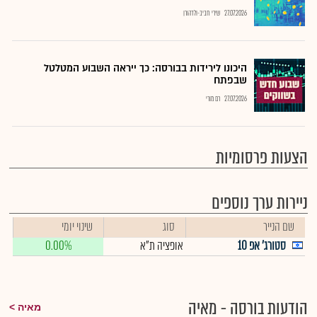
27.07.2026
שירי חביב-ולדהורן
היכונו לירידות בבורסה: כך ייראה השבוע המטלטל
שבפתח
27.07.2026
רם מורי
הצעות פרסומיות
ניירות ערך נוספים
שם הנייר
סוג
שינוי יומי
סטורג' אפ 10
אופציה ת"א
0.00%
הודעות בורסה - מאיה
מאיה