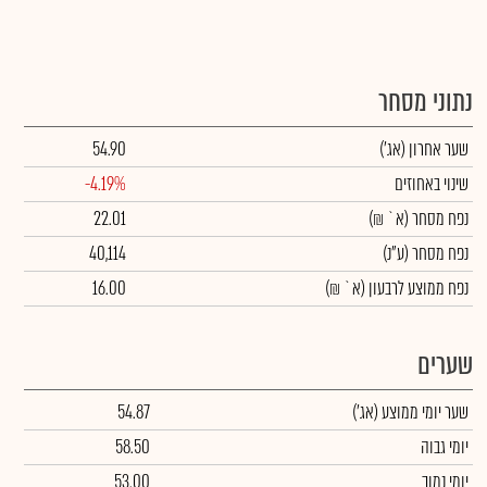
נתוני מסחר
שער אחרון
(אג')
54.90
שינוי באחוזים
-4.19%
נפח מסחר
(א` ₪)
22.01
נפח מסחר
(ע"נ)
40,114
נפח ממוצע לרבעון (א` ₪)
16.00
שערים
שער יומי ממוצע
(אג')
54.87
יומי גבוה
58.50
יומי נמוך
53.00