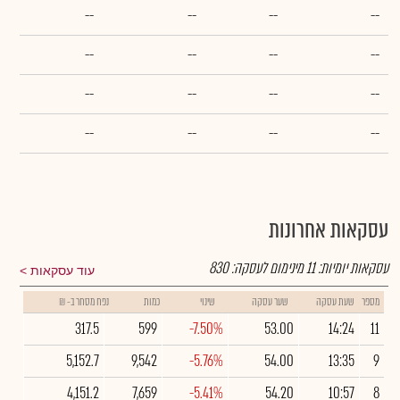
--
--
--
--
--
--
--
--
--
--
--
--
--
--
--
--
עסקאות אחרונות
עסקאות יומיות:
11
מינימום לעסקה:
830
עוד עסקאות
מספר
שעת עסקה
שער עסקה
שינוי
כמות
נפח מסחר ב- ₪
317.5
599
-7.50%
53.00
14:24
11
5,152.7
9,542
-5.76%
54.00
13:35
9
4,151.2
7,659
-5.41%
54.20
10:57
8