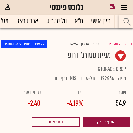
גלובס פיננסי
ראשי
תיק אישי
ת"א
וול סטריט
ארביטראז'
מט"
14:24
בהשהיה של 15 דק'
עדכון אחרון
לצפות בנתונים ללא השהיה
|
מניית סטורג' דרופ
STORAGE DROP
מניה
1122654
תל-אביב
NIS
סוף יום
שער
שינוי
שינוי באג'
-2.40
-4.19%
54.9
הוסף לתיק
התראות