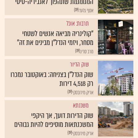
{19}
אסף גלעד
תרבות: אוכל
"קולינריה מביאה אנשים לשטחי
מסחר, ויזמי הנדל"ן מבינים את זה"
{19}
מרב סריג
שוק הדיור
שוק הנדל"ן בצניחה: באוקטובר נמכרו
רק 4,518 דירות
{19}
אריק מירובסקי
משכנתא
שוק הדירות דועך, אך היקפי
המשכנתאות מוסיפים להיות גבוהים
{19}
אריק מירובסקי