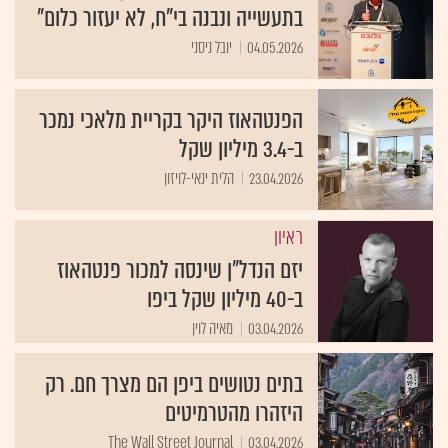
בתעשייה ונבנה בי"ח, לא יעזור כלום"
04.05.2026
יובל ניסני
הפנטהאוז היקר בקריית מלאכי נמכר
ב-3.4 מיליון שקל
23.04.2026
הלית ינאי-לויזון
ראיון
יזם הנדל"ן שינסה למכור פנטהאוז
ב-40 מיליון שקל ביפו
03.04.2026
מאיה לוין
בתים נטושים ביפן הם מצרך חם. רק
היזהרו מהטרמיטים
The Wall Street Journal
03.04.2026