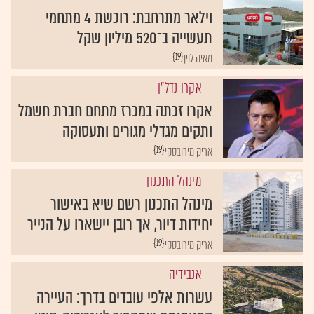
וילאר מתרחבת: רוכשת 4 מתחמי
תעשייה ב־520 מיליון שקל
{19}
מאיה לוין
אקרו נדל"ן
אקרו זכתה במכרז מתחם חברת חשמל
ותקים מגדלי מגורים ותעסוקה
{19}
אריק מירובסקי
מינהל התכנון
מינהל התכנון רשם שיא באישור
יחידות דיור, אך רובן יישארו על הנייר
{19}
אריק מירובסקי
אנבידיה
עשרות אלפי עובדים בדרך: העיירה
המנומנמת שתהפוך לאנבידיה-סיטי