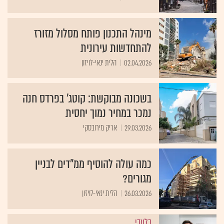
מינהל התכנון פותח מסלול מזורז
להתחדשות עירונית
02.04.2026
הלית ינאי-לויזון
בשכונה מבוקשת: קוטג' בפרדס חנה
נמכר במחיר נמוך יחסית
29.03.2026
אריק מירובסקי
כמה עולה להוסיף ממ"דים לבניין
מגורים?
26.03.2026
הלית ינאי-לויזון
בלעדי