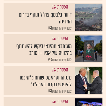
הפסקת אש
דיווח בלבנון: צה"ל תוקף בדרום
המדינה
{19}
N12 ושירות גלובס
הפסקת אש
מוג'תבא חמינאי ביקש להשתתף
בהלוויה של אביו – וסורב
{19}
N12 ושירות גלובס
הפסקת אש
נתניהו וטראמפ שוחחו: "סיכמו
להיפגש בקרוב בארה"ב"
{19}
N12 ושירות גלובס
הפסקת אש