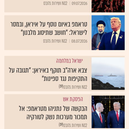
09.07.2026
N12 ושירות גלובס
טראמפ באיום נוסף על איראן, ובמסר
לישראל: "חושב שתיסוג מלבנון"
08.07.2026
N12 ושירות גלובס
ישראל במלחמה
צבא ארה"ב תוקף באיראן: "תגובה על
התקיפות נגד ספינות"
{19}
N12 ושירות גלובס
הפסקת אש
הבקשה של נתניהו מטראמפ: אל
תמכור מערכות נשק לטורקיה
{19}
N12 ושירות גלובס