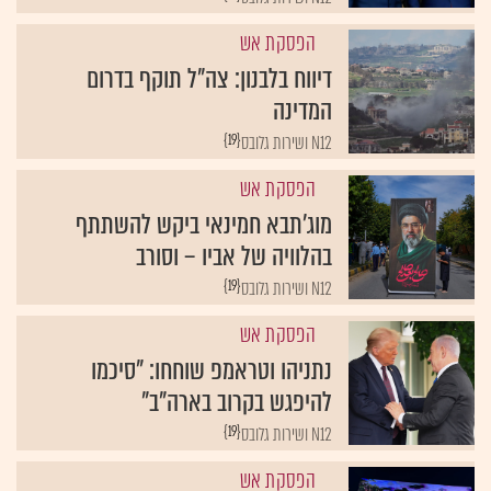
הפסקת אש
דיווח בלבנון: צה"ל תוקף בדרום
המדינה
{19}
N12 ושירות גלובס
הפסקת אש
מוג'תבא חמינאי ביקש להשתתף
בהלוויה של אביו – וסורב
{19}
N12 ושירות גלובס
הפסקת אש
נתניהו וטראמפ שוחחו: "סיכמו
להיפגש בקרוב בארה"ב"
{19}
N12 ושירות גלובס
הפסקת אש