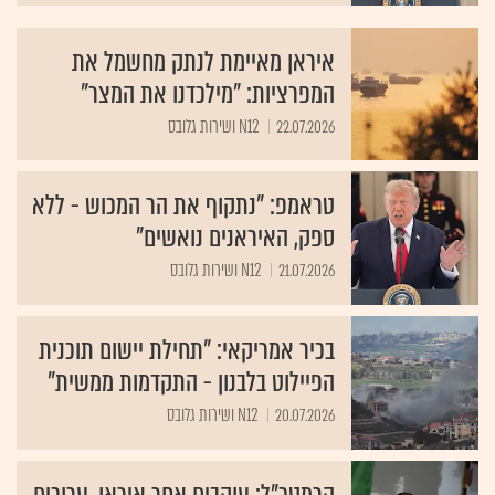
איראן מאיימת לנתק מחשמל את
המפרציות: "מילכדנו את המצר"
22.07.2026
N12 ושירות גלובס
טראמפ: "נתקוף את הר המכוש - ללא
ספק, האיראנים נואשים"
21.07.2026
N12 ושירות גלובס
בכיר אמריקאי: "תחילת יישום תוכנית
הפיילוט בלבנון - התקדמות ממשית"
20.07.2026
N12 ושירות גלובס
הרמטכ"ל: עוקבים אחר איראן, ערוכים