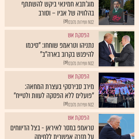
מוג'תבא חמינאי ביקש להשתתף
בהלוויה של אביו – וסורב
{19}
N12 ושירות גלובס
הפסקת אש
נתניהו וטראמפ שוחחו: "סיכמו
להיפגש בקרוב בארה"ב"
{19}
N12 ושירות גלובס
הפסקת אש
מירב סבירסקי בעצרת המחאה:
"פועלים ללא הפסקה לעוות ולטייח"
{19}
N12 ושירות גלובס
הפסקת אש
טראמפ במסר לאיראן - בצל הדיווחים
על חזרה אפשרית ללחימה