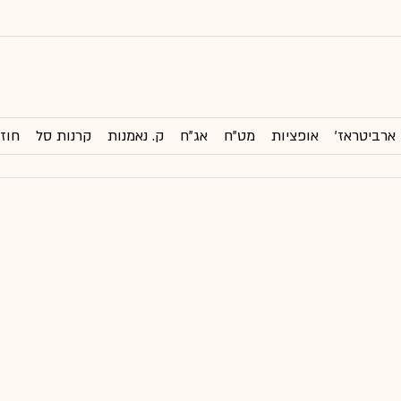
ארביטראז'
אופציות
מט"ח
אג"ח
ק. נאמנות
קרנות סל
חוזי