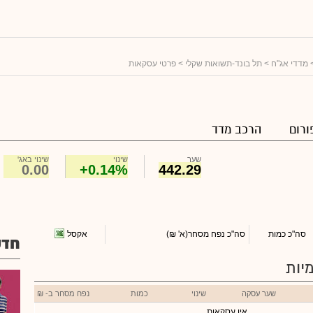
מדדי אג"ח
>
תל בונד-תשואות שקלי
> פרטי עסקאות
ורום
הרכב מדד
שער
שינוי
שינוי באג'
0.00
+0.14%
442.29
אקסל
סה"כ כמות
סה"כ נפח מסחר
(א' ₪)
חדש
יות
שער עסקה
שינוי
כמות
נפח מסחר ב- ₪
אין עסקאות