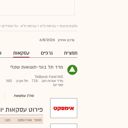
גלובס פיננסי
> בורסת ת"א >
בורסת ת"א - כל המדדים
>
6/8/2026
עדכון אחרון
תמצית
גרפים
עסקאות
פ
מדד תל בונד-תשואות שקלי
TelBond-Yield NIS
מדד אגרות חוב
718
תל-אביב
NIS
סוף יום
סה"כ עסקאות
פירוט עסקאות יומ
מספר
שעת עסקה
מצב