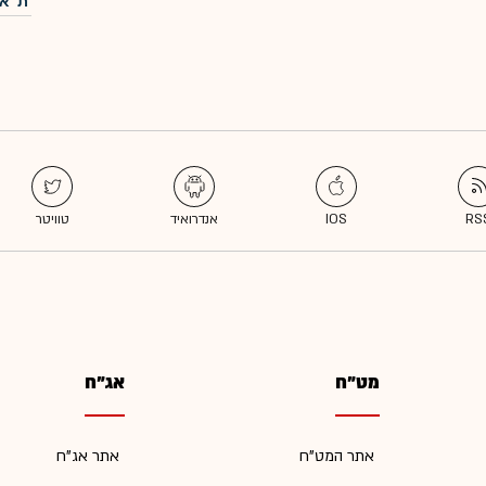
ת"א-
מט"ח
אג"ח
אתר המט"ח
אתר אג"ח