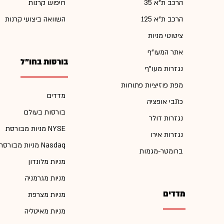
הרכב ת"א 35
חיפוש קרנות
הרכב ת"א 125
השוואה ביצועי קרנות
ציטוטי מניות
אתר המעו"ף
בורסות בחו"ל
נגזרות מעו"ף
מפת פוזיציות פתוחות
מדדים
כתבי אופציה
בורסות בעולם
נגזרות דולר
מניות מבורסת NYSE
נגזרות אירו
מניות מבורסת Nasdaq
ברומטר-מגמות
מניות מלונדון
מניות מגרמניה
מדדים
מניות מצרפת
מניות מאיטליה