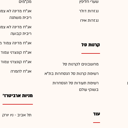
שערי חליפין
מק"מים
נגזרות דולר
אג"ח מדינה לא צמו
ריבית משתנה
נגזרות אירו
אג"ח מדינה לא צמו
ריבית קבועה
אג"ח מדינה צמוד מ
קרנות סל
אג"ח קונצרני צמוד
אג"ח קונצרני צמוד
מחשבונים לקרנות סל
אג"ח להמרה
רשימת קרנות סל הנסחרות בת"א
רשימת תעודות סל הנסחרות
בשוקי עולם
מניות ארביטרז'
עוד
תל אביב - ניו יורק