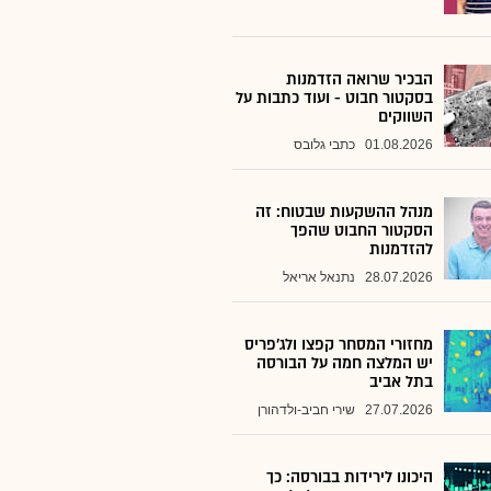
הבכיר שרואה הזדמנות
בסקטור חבוט - ועוד כתבות על
השווקים
01.08.2026
כתבי גלובס
מנהל ההשקעות שבטוח: זה
הסקטור החבוט שהפך
להזדמנות
28.07.2026
נתנאל אריאל
מחזורי המסחר קפצו ולג'פריס
יש המלצה חמה על הבורסה
בתל אביב
27.07.2026
שירי חביב-ולדהורן
היכונו לירידות בבורסה: כך