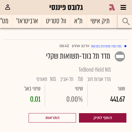
גלובס פיננסי
ראשי
תיק אישי
ת"א
וול סטריט
ארביטראז'
מט"
06:42
עדכון אחרון
נתוני המדד מתעדכנים בזמן אמת
|
מדד תל בונד-תשואות שקלי
TelBond-Yield NIS
מדד אגרות חוב
718
תל-אביב
NIS
תאורטי
שער
שינוי
שינוי באג'
0.01
0.00%
441.67
הוסף לתיק
התראות