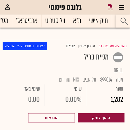
גלובס פיננסי
ראשי
תיק אישי
ת"א
וול סטריט
ארביטראז'
מט"
07:32
בהשהיה של 15 דק'
עדכון אחרון
לצפות בנתונים ללא השהיה
|
מניית בריל
BRILL
מניה
399014
תל-אביב
NIS
סוף יום
שער
שינוי
שינוי באג'
0.00
0.00%
1,282
הוסף לתיק
התראות