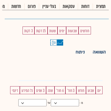
תמצית
דוחות
עסקאות
בעלי עניין
פורום
חדשות
מכי
חודשים
שבועות
ימים
שעות
15 דקות
3 דקות
השוואה
ניתוח
יום
שבוע
חודש
3 חוד'
6 חוד'
שנה
3 שנים
כל המידע
דינמי
מ -
עד