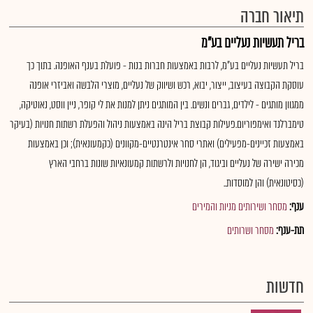
תיאור חברה
בריל תעשיות נעליים בע"מ
בריל תעשיות נעליים בע"מ, לרבות באמצעות חברות בנות - פועלת בענף האופנה. בתוך כך
עוסקת הקבוצה בעיצוב, ייצור, יבוא, רכש ושיווק של נעליים, מוצרי הלבשה ואביזרי אופנה
ממגוון מותגים - לילדים, גברים ונשים. בין המותגים ניתן למנות את לי קופר, ניין ווסט, נאוטיקה,
טימברלנד ואימפוריום.פעילות קבוצת בריל הינה באמצעות ניהול והפעלת רשתות חנויות (בעיקר
באמצעות זכיינים-מפעילים) ואתרי סחר אינטרנטיים-מקוונים (כקמעונאית); וכן באמצעות
מכירה ישירה של נעליים וביגוד, הן לחנויות ולרשתות קמעונאיות שונות ברחבי הארץ
(כסיטונאית) והן למוסדות..
ענף:
מסחר ושירותים מניות והמירים
תת-ענף:
מסחר ושרותים
חדשות