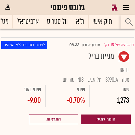
גלובס פיננסי
ראשי
תיק אישי
ת"א
וול סטריט
ארביטראז'
מט"
08:33
בהשהיה של 15 דק'
עדכון אחרון
לצפות בנתונים ללא השהיה
|
מניית בריל
BRILL
מניה
399014
תל-אביב
NIS
סוף יום
שער
שינוי
שינוי באג'
-9.00
-0.70%
1,273
הוסף לתיק
התראות