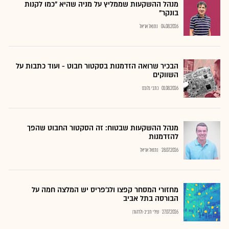
מנהל ההשקעות שממליץ על מניה שהיא "כמו לקנות
בונקר"
04.08.2026
נתנאל אריאל
הבכיר שרואה הזדמנות בסקטור חבוט - ועוד כתבות על
השווקים
01.08.2026
כתבי גלובס
מנהל ההשקעות שבטוח: זה הסקטור החבוט שהפך
להזדמנות
28.07.2026
נתנאל אריאל
מחזורי המסחר קפצו ולג'פריס יש המלצה חמה על
הבורסה בתל אביב
27.07.2026
שירי חביב-ולדהורן