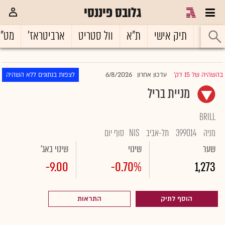
גלובס פיננסי
ראשי
תיק אישי
ת"א
וול סטריט
ארביטראז'
מט"
6/8/2026
בהשהיה של 15 דק'
עדכון אחרון
לצפות בנתונים ללא השהיה
|
מניית בריל
BRILL
מניה
399014
תל-אביב
NIS
סוף יום
שער
שינוי
שינוי באג'
-9.00
-0.70%
1,273
הוסף לתיק
התראות