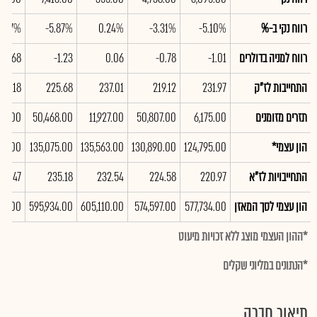
רווח נקי ב-%
-5.10%
-3.31%
0.24%
-5.87%
2.67%
רווח למניה בדולרים
-1.01
-0.78
0.06
-1.23
0.68
התחייבות לז"ק
231.97
219.12
237.01
225.68
251.18
תזרים מזומנים
6,175.00
50,807.00
11,927.00
50,468.00
85.00
הון עצמי*
124,795.00
130,890.00
135,563.00
135,075.00
357.00
התחייבויות לז"א
220.97
224.58
232.54
235.18
248.47
הון עצמי לסך המאזן
577,734.00
574,597.00
605,110.00
595,934.00
05.00
*ההון העצמי מוצג ללא זכויות מיעוט
*הנתונים במליוני שקלים
תיאור חברה