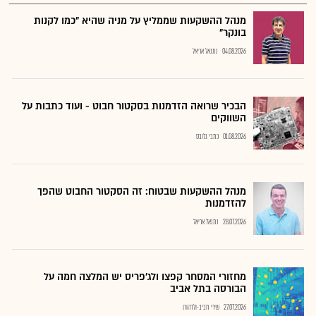
מנהל ההשקעות שממליץ על מניה שהיא "כמו לקנות
בונקר"
04.08.2026
נתנאל אריאל
הבכיר שרואה הזדמנות בסקטור חבוט - ועוד כתבות על
השווקים
01.08.2026
כתבי גלובס
מנהל ההשקעות שבטוח: זה הסקטור החבוט שהפך
להזדמנות
28.07.2026
נתנאל אריאל
מחזורי המסחר קפצו ולג'פריס יש המלצה חמה על
הבורסה בתל אביב
27.07.2026
שירי חביב-ולדהורן