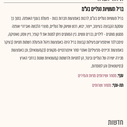
בריל תעשיות נעליים בע"מ
בריל תעשיות נעליים בע"מ, לרבות באמצעות חברות בנות - פועלת בענף האופנה. בתוך כך
עוסקת הקבוצה בעיצוב, ייצור, יבוא, רכש ושיווק של נעליים, מוצרי הלבשה ואביזרי אופנה
ממגוון מותגים - לילדים, גברים ונשים. בין המותגים ניתן למנות את לי קופר, ניין ווסט, נאוטיקה,
טימברלנד ואימפוריום.פעילות קבוצת בריל הינה באמצעות ניהול והפעלת רשתות חנויות (בעיקר
באמצעות זכיינים-מפעילים) ואתרי סחר אינטרנטיים-מקוונים (כקמעונאית); וכן באמצעות
מכירה ישירה של נעליים וביגוד, הן לחנויות ולרשתות קמעונאיות שונות ברחבי הארץ
(כסיטונאית) והן למוסדות..
ענף:
מסחר ושירותים מניות והמירים
תת-ענף:
מסחר ושרותים
חדשות