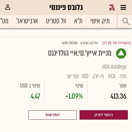
גלובס פיננסי
ראשי
תיק אישי
ת"א
וול סטריט
ארביטראז'
מט"
6/8/2026
בהשהיה של 15 דק'
עדכון אחרון
|
מניית אייץ'.סי.איי הולדינגס
HCA Holdings
מניה
HCA
ניו-יורק
USD
סוף יום
שער
שינוי
שינוי ב USD
4.47
+1.09%
413.36
הוסף לתיק
התראות