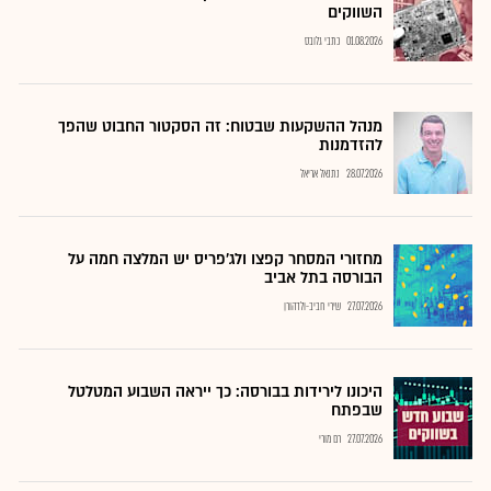
השווקים
01.08.2026
כתבי גלובס
מנהל ההשקעות שבטוח: זה הסקטור החבוט שהפך
להזדמנות
28.07.2026
נתנאל אריאל
מחזורי המסחר קפצו ולג'פריס יש המלצה חמה על
הבורסה בתל אביב
27.07.2026
שירי חביב-ולדהורן
היכונו לירידות בבורסה: כך ייראה השבוע המטלטל
שבפתח
27.07.2026
רם מורי