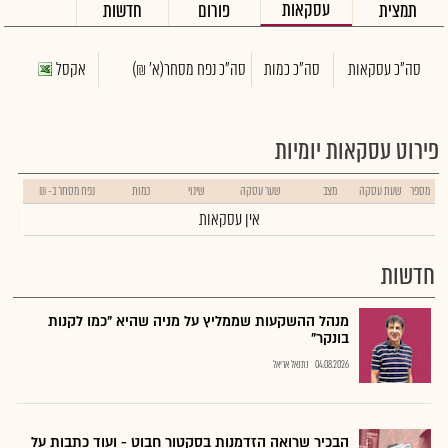
עסקאות
תמצית
פורום
חדשות
סה"כ עסקאות
סה"כ כמות
סה"כ נפח מסחר
(א' ₪)
אקסל
פירוט עסקאות יומיות
מספר
שעת עסקה
מצב
שער עסקה
שינוי
כמות
נפח מסחר ב- ₪
אין עסקאות
חדשות
מנהל ההשקעות שממליץ על מניה שהיא "כמו לקנות
בונקר"
04.08.2026
נתנאל אריאל
הבכיר שרואה הזדמנות בסקטור חבוט - ועוד כתבות על