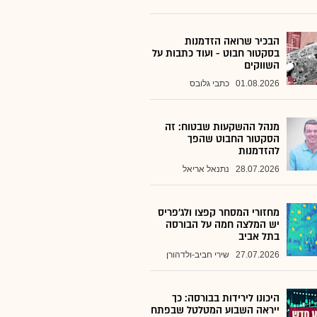
הבכיר שרואה הזדמנות
בסקטור חבוט - ועוד כתבות על
השווקים
01.08.2026
כתבי גלובס
מנהל ההשקעות שבטוח: זה
הסקטור החבוט שהפך
להזדמנות
28.07.2026
נתנאל אריאל
מחזורי המסחר קפצו ולג'פריס
יש המלצה חמה על הבורסה
בתל אביב
27.07.2026
שירי חביב-ולדהורן
היכונו לירידות בבורסה: כך
ייראה השבוע המטלטל שבפתח