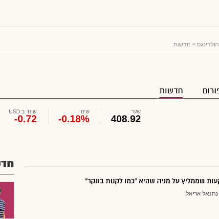
 הולדינגס
> חדשות
ורום
חדשות
שער
שינוי
שינוי ב USD
-0.72
-0.18%
408.92
חדש
ת שממליץ על מניה שהיא "כמו לקנות בונקר"
נתנאל אריאל