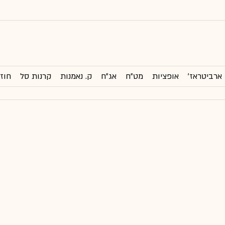
ארביטראז'
אופציות
מט"ח
אג"ח
ק. נאמנות
קרנות סל
חוזי