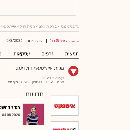
גלובס פיננסי
>
בורסות עולם
>
מניות חו"ל
>
אייץ'.סי.איי
5/8/2026
בהשהיה של 15 דק'
עדכון אחרון
|
תמצית
גרפים
עסקאות
פ
מניית אייץ'.סי.איי הולדינגס
HCA Holdings
מניה
HCA
ניו-יורק
USD
סוף יום
חדשות
מנהל ההשקעו
04.08.2026