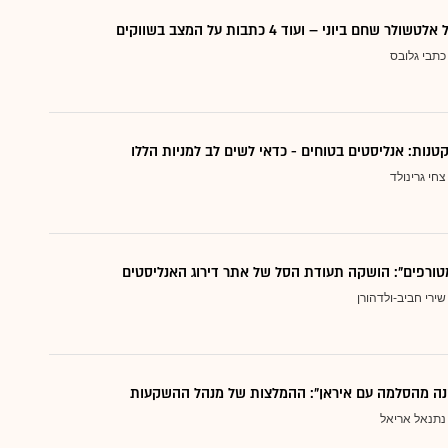
 שחם ביוני – ועוד 4 כתבות על המצב בשווקים
כתבי גלובס
צחי גרינולד
טורפים": הושקה תעודת הסל של אתר דירוג האנליסטים
שירי חביב-ולדהורן
נה מהסלמה עם איראן": ההמלצות של מנהל ההשקעות
נתנאל אריאל