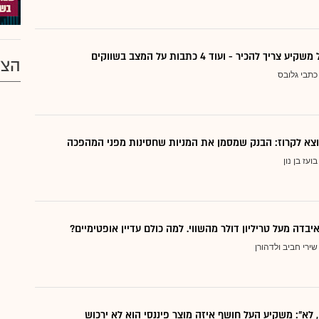
ריך להכיר - ועוד 4 כתבות על המצב בשווקים
הצע
כתבי גלובס
בועז בן נון
יבדה מעל טריליון דולר מהשווי. למה כולם עדיין אופטימיים?
שירי חביב ולדהורן
, לא": משקיע העל חושף איזה מוצר פיננסי הוא לא ירכוש