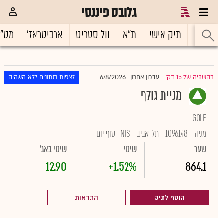
גלובס פיננסי
ראשי
תיק אישי
ת"א
וול סטריט
ארביטראז'
מט"
6/8/2026
בהשהיה של 15 דק'
עדכון אחרון
לצפות בנתונים ללא השהיה
|
מניית גולף
GOLF
מניה
1096148
תל-אביב
NIS
סוף יום
שער
שינוי
שינוי באג'
12.90
+1.52%
864.1
הוסף לתיק
התראות