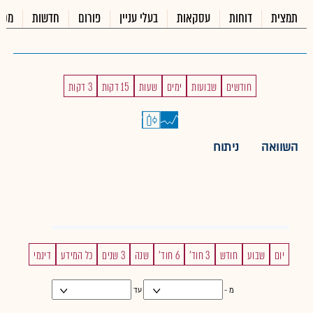
תמצית
דוחות
עסקאות
בעלי עניין
פורום
חדשות
מכי
חודשים
שבועות
ימים
שעות
15 דקות
3 דקות
השוואה
ניתוח
יום
שבוע
חודש
3 חוד'
6 חוד'
שנה
3 שנים
כל המידע
דינמי
מ -
עד