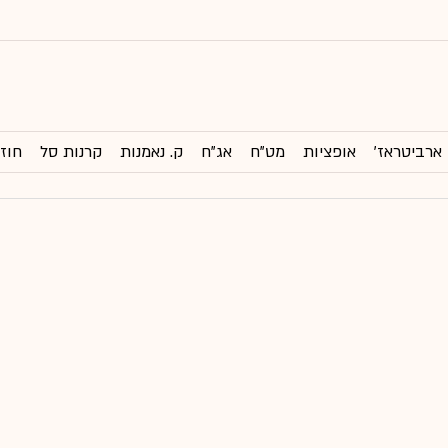
ארביטראז'
אופציות
מט"ח
אג"ח
ק. נאמנות
קרנות סל
חוזי