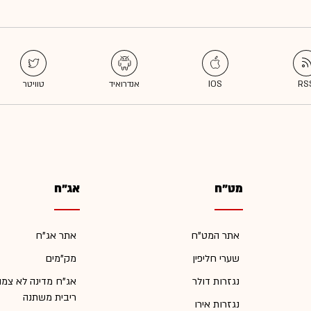
מט"ח
אג"ח
אתר המט"ח
אתר אג"ח
שערי חליפין
מק"מים
נגזרות דולר
אג"ח מדינה לא צמו
ריבית משתנה
נגזרות אירו