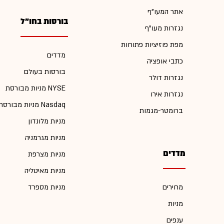
אתר המעו"ף
בורסות בחו"ל
נגזרות מעו"ף
מפת פוזיציות פתוחות
מדדים
כתבי אופציה
בורסות בעולם
נגזרות דולר
מניות מבורסת NYSE
נגזרות אירו
מניות מבורסת Nasdaq
ברומטר-מגמות
מניות מלונדון
מניות מגרמניה
מדדים
מניות מצרפת
מניות מאיטליה
מחירים
מניות מספרד
מניות
ענפים