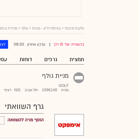
גלובס פיננסי
>
בורסת ת"א - מניות
>
גולף
> מכירה בחס
08:20
בהשהיה של 15 דק'
עדכון אחרון
לצפ
|
תמצית
גרפים
דוחות
עסק
מניית גולף
GOLF
מניה
1096148
תל-אביב
NIS
רציף
גרף השוואתי
הוסף מניה להשוואה