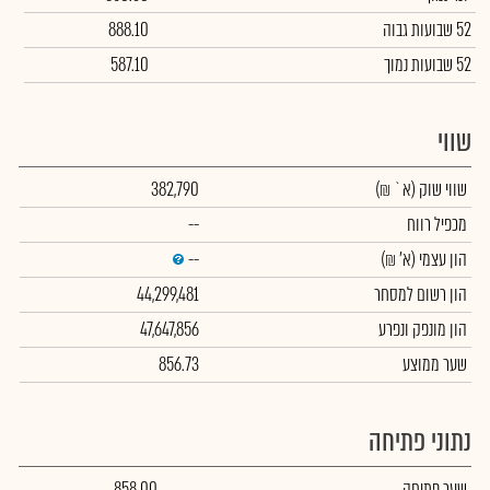
52 שבועות גבוה
888.10
52 שבועות נמוך
587.10
שווי
שווי שוק
(א` ₪)
382,790
מכפיל רווח
--
הון עצמי
(א' ₪)
--
הון רשום למסחר
44,299,481
הון מונפק ונפרע
47,647,856
שער ממוצע
856.73
נתוני פתיחה
שער פתיחה
858.00