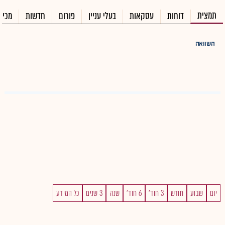
תמצית
דוחות
עסקאות
בעלי עניין
פורום
חדשות
מכיר
השוואה
יום
שבוע
חודש
3 חוד'
6 חוד'
שנה
3 שנים
כל המידע