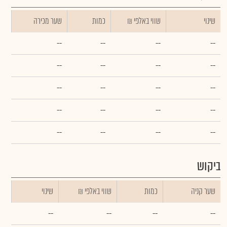
שינוי
₪ שווי באלפי
כמות
שער מכירה
--
--
--
--
--
--
--
--
--
--
--
--
--
--
--
--
--
--
--
--
ביקוש
שער קניה
כמות
₪ שווי באלפי
שינוי
--
--
--
--