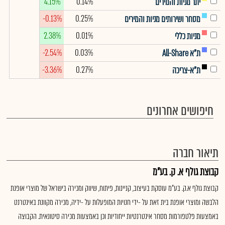
4.15%
0.14%
יתר מניות והמירים
-0.13%
0.25%
מסחר ושירותים מניות והמירים
2.38%
0.01%
מניות כללי
-2.54%
0.03%
ת"א All-Share
-3.36%
0.27%
ת"א-צריכה
חיפושים אחרונים
תיאור חברה
קבוצת גולף א. ק. בע"מ
קבוצת גולף א.ק. בע"מ עוסקת בעיצוב, קניינות, פיתוח, שיווק ומכירה בישראל של מוצרי אופנת
הלבשה ומוצרי אופנת בית זאת על -ידי חנויות המופעלות על -ידיה, מכירה מקוונת באינטרנט
באמצעות פלטפורמות מסחר אינטרנטיות ייחודיות וכן באמצעות מכירה סיטונאית. הקבוצה