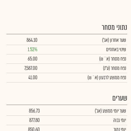
נתוני מסחר
שער אחרון
(אג')
864.10
שינוי באחוזים
1.52%
נפח מסחר
(א` ₪)
65.00
נפח מסחר
(ע"נ)
7,587.00
נפח ממוצע לרבעון (א` ₪)
41.00
שערים
שער יומי ממוצע
(אג')
856.73
יומי גבוה
877.80
יומי נמוך
850.60