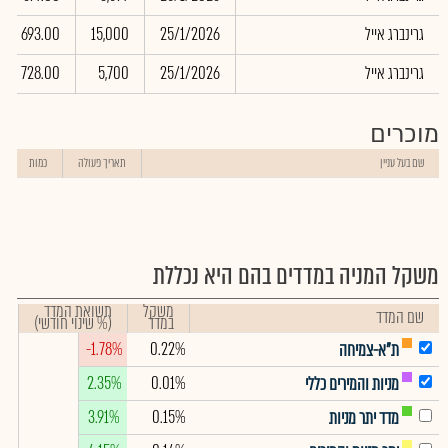
גרינברג אייל
25/1/2026
15,000
693.00
גרינברג אייל
25/1/2026
5,700
728.00
מוכרים
שם בעל עניין
תאריך פעולה
כמות
משקל המניה במדדים בהם היא נכללת
משקל
תשואת המדד
שם המדד
במדד
(% שינוי חודשי)
-1.78%
0.22%
ת"א-צמיחה
2.35%
0.01%
מניות והמירים כללי
3.91%
0.15%
מדד יתר מניות