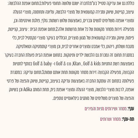
כוללת גם את עדיקה סטייל בע"מ.לחברה ישנם שלושה תחומי פעילות:1.תחום אופנת ההלבשה:
עיצוב, קניינות, שיווק ומכירה קמעונאית של מוצרי הלבשה, עליונה ותחתונה, מוצרי הנעלה
ומוצרי אופנה משלימים לנשים וגברים, באמצעות שלוש רשתות: גולף, פולגת ואינטימה וכן,
מפעילה זירות מסחר מקוונות של כל אחת מרשתות אלה.2.תחום אופנת הבית : עיצוב, קניינות,
פיתוח, שיווק ומכירה קמעונאית של מגוון מוצרים, הכוללים בעיקר מוצרי טקסטיל לבית, כלי
מטבח ושולחן, ריהוט, כלי אמבט ומוצרים אחרים לבית, וכן מוצרי קוסמטיקה וטואלטיקה.
במסגרת תחום זה נמכרת גם הלבשת ילדים ותינוקות. בתחום אופנת הבית פועלת החברה בעיקר
באמצעות רשת החנויות Golf & co ,Kitan , Golf & kids ו- Golf & baby בנוסף לחנויות
הקבוצה, מפעילה הקבוצה זירות מסחר מקוונות תחת אותם שמות.3.תחום עדיקה: במסגרת
פעילותה בתחום זה עוסקת החברה באמצעות עדיקה בעיצוב, קניינות, שיווק והפצה של פרטי
אופנה, לרבות מוצרי הלבשה, מוצרי הנעלה ומוצרי אופנת בית, תחת המותג Adika וכן בשיווק
והפצה של מוצרים משלימים של מותגים בינלאומיים נוספים..
ענף:
מסחר ושירותים מניות והמירים
תת-ענף:
מסחר ושרותים