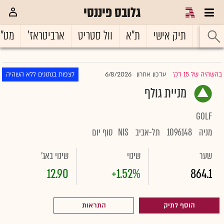
גלובס פיננסי
ראשי
תיק אישי
ת"א
וול סטריט
ארביטראז'
מט"
6/8/2026
בהשהיה של 15 דק'
עדכון אחרון
לצפות בנתונים ללא השהיה
|
מניית גולף
GOLF
מניה
1096148
תל-אביב
NIS
סוף יום
שער
שינוי
שינוי באג'
12.90
+1.52%
864.1
הוסף לתיק
התראות