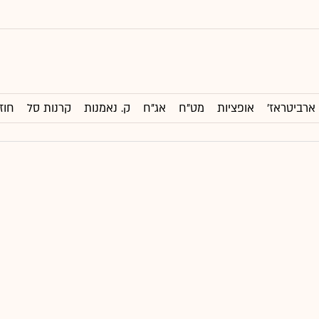
ארביטראז'
אופציות
מט"ח
אג"ח
ק. נאמנות
קרנות סל
חוז