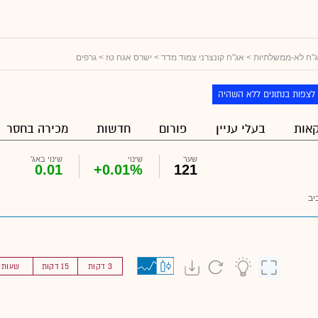
"ח לא-ממשלתיות
>
אג"ח קונצרני צמוד מדד
>
ישרס אגח טז
> גרפים
לצפות בנתונים ללא השהיה
אות
בעלי עניין
פורום
חדשות
מכירה בחסר
שער
שינוי
שינוי באג'
0.01
+0.01%
121
יב
3 דקות
15 דקות
שעות