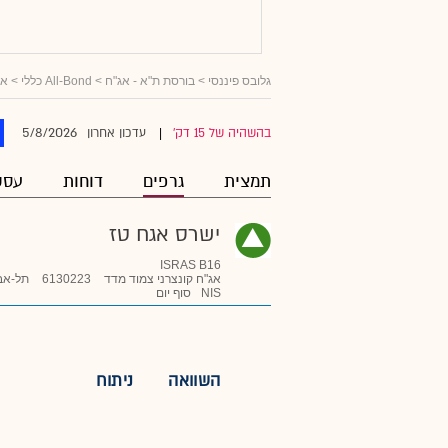
גלובס פיננסי
>
בורסת ת"א - אג"ח
>
All-Bond כללי
>
אג
5/8/2026
בהשהיה של 15 דק'
עדכון אחרון
|
תמצית
גרפים
דוחות
עסק
ישרס אגח טז
ISRAS B16
אג"ח קונצרני צמוד מדד
6130223
תל-אב
NIS
סוף יום
השוואה
ניתוח