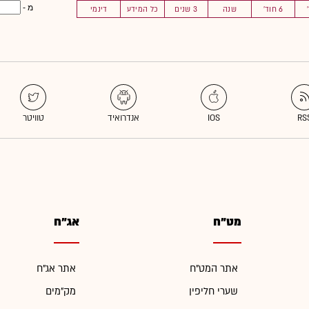
מ -
6 חוד'
שנה
3 שנים
כל המידע
דינמי
מט"ח
אג"ח
אתר המט"ח
אתר אג"ח
שערי חליפין
מק"מים