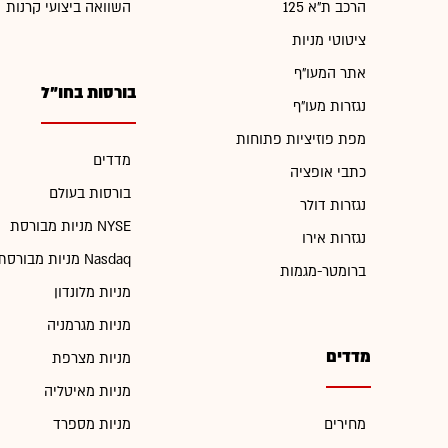
הרכב ת"א 125
השוואה ביצועי קרנות
ציטוטי מניות
אתר המעו"ף
בורסות בחו"ל
נגזרות מעו"ף
מפת פוזיציות פתוחות
מדדים
כתבי אופציה
בורסות בעולם
נגזרות דולר
מניות מבורסת NYSE
נגזרות אירו
מניות מבורסת Nasdaq
ברומטר-מגמות
מניות מלונדון
מניות מגרמניה
מדדים
מניות מצרפת
מניות מאיטליה
מחירים
מניות מספרד