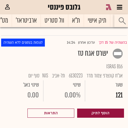
גלובס פיננסי
ראשי
תיק אישי
ת"א
וול סטריט
ארביטראז'
מט"
14:24
בהשהיה של 15 דק'
עדכון אחרון
לצפות בנתונים ללא השהיה
|
ישרס אגח טז
ISRAS B16
אג"ח קונצרני צמוד מדד
6130223
תל-אביב
NIS
סוף יום
שער
שינוי
שינוי באג'
0.00
0.00%
121
הוסף לתיק
התראות