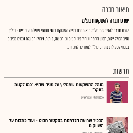
תיאור חברה
ישרס חברה להשקעות בע"מ
ישרס חברה להשקעות בע"מ היא חברת בנייה העוסקת בשני תחומי פעילות עיקריים - נדל''ן
מניב הכולל ייזום, תכנון הקמה וניהול פרויקטים וכן רכישה, פיתוח, ניהול והפעלת נכסים מניבים
בנוסף לפעילות בתחום נדל''ן למגורים ולמכירה..
חדשות
מנהל ההשקעות שממליץ על מניה שהיא "כמו לקנות
בונקר"
04.08.2026
נתנאל אריאל
הבכיר שרואה הזדמנות בסקטור חבוט - ועוד כתבות על
השווקים